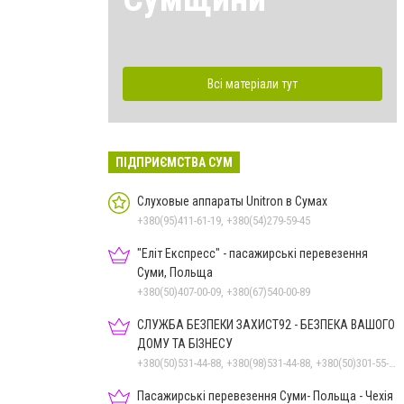
Всі матеріали тут
ПІДПРИЄМСТВА СУМ
Слуховые аппараты Unitron в Сумах
+380(95)411-61-19, +380(54)279-59-45
"Еліт Експресс" - пасажирські перевезення
Суми, Польща
+380(50)407-00-09, +380(67)540-00-89
СЛУЖБА БЕЗПЕКИ ЗАХИСТ92 - БЕЗПЕКА ВАШОГО
ДОМУ ТА БІЗНЕСУ
+380(50)531-44-88, +380(98)531-44-88, +380(50)301-55-99, +380(54)260-05-36, 0800332313
Пасажирські перевезення Суми- Польща - Чехія