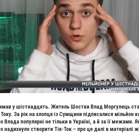
римав у шістнадцять. Житель Шостки Влад Моргулець ст
Току. За рік на хлопця із Сумщини підписалися мільйон к
о Влада популярні не тільки в Україні, а й за її межами. 
о надихнуло створити Тік-Ток – про це далі в матеріалі ж