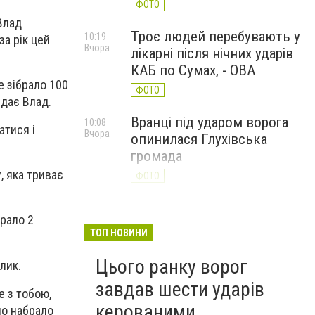
ФОТО
Влад
Троє людей перебувають у
10:19
за рік цей
Вчора
лікарні після нічних ударів
КАБ по Сумах, - ОВА
це зібрало 100
ФОТО
ідає Влад.
Вранці під ударом ворога
10:08
атися і
Вчора
опинилася Глухівська
громада
, яка триває
ФОТО
брало 2
ТОП НОВИНИ
Цього ранку ворог
лик.
завдав шести ударів
е з тобою,
керованими
но набрало