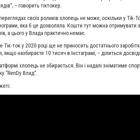
дів”, – говорить тіктокер.
переглядах своїх роликів хлопець не може, оскільки у Tik-T
програми, яка б це дозволяла. Кошти тут можна отримувати 
в, а цього у Влада практично немає.
е Тік-ток у 2020 році ще не приносить достатнього заробітк
, якщо назбираєте 10 тисяч в Інстаграмі, – ділиться досвід
атформі хлопець не збирається. Він і надалі зніматиме спор
ку “RenDy Влад”.
жеті: