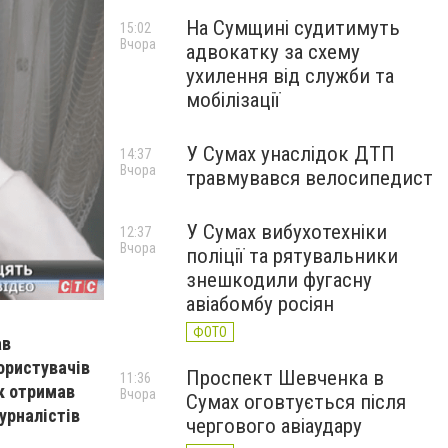
На Сумщині судитимуть
15:02
Вчора
адвокатку за схему
ухилення від служби та
мобілізації
У Сумах унаслідок ДТП
14:37
Вчора
травмувався велосипедист
У Сумах вибухотехніки
12:37
Вчора
поліції та рятувальники
знешкодили фугасну
авіабомбу росіян
ФОТО
ав
ористувачів
Проспект Шевченка в
11:36
Як отримав
Вчора
Сумах оговтується після
урналістів
чергового авіаудару