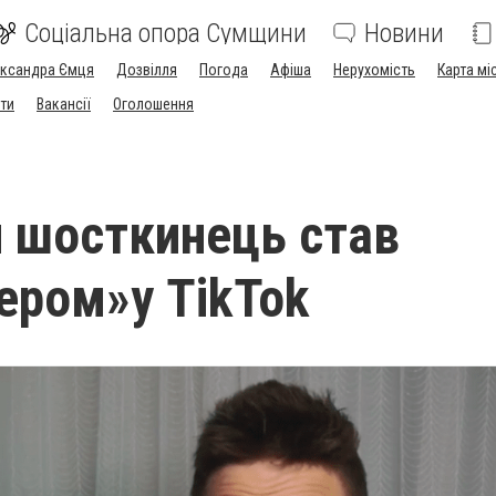
Соціальна опора Сумщини
Новини
ександра Ємця
Дозвілля
Погода
Афіша
Нерухомість
Карта мі
ти
Вакансії
Оголошення
й шосткинець став
ером»у ТikTok