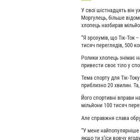
У свої шістнадцять він у
Моргулець, більше відоми
хлопець назбирав мільйо
“Я зрозумів, що Тік-Ток –
тисяч переглядів, 500 ко
Ролики хлопець знімає на
привести своє тіло у сп
Тема спорту для Тік-Току
приблизно 20 хвилин. Та,
Його спортивні вправи н
мільйони 100 тисяч перег
Але справжня слава обру
“У мене найпопулярніше в
якщо ти з’їси вовчу ягод