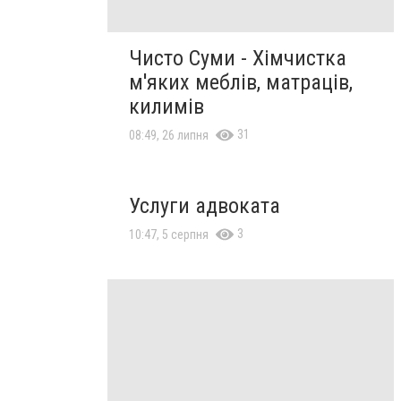
Чисто Суми - Хімчистка
м'яких меблів, матраців,
килимів
31
08:49, 26 липня
Услуги адвоката
3
10:47, 5 серпня