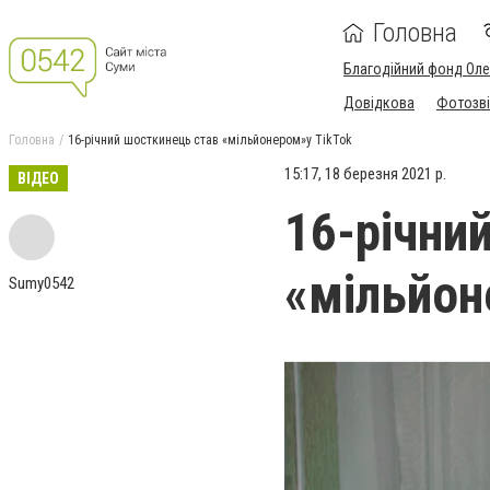
Головна
Благодійний фонд Ол
Довідкова
Фотозві
Головна
16-річний шосткинець став «мільйонером»у ТikTok
15:17, 18 березня 2021 р.
ВІДЕО
16-річни
«мільйон
Sumy0542