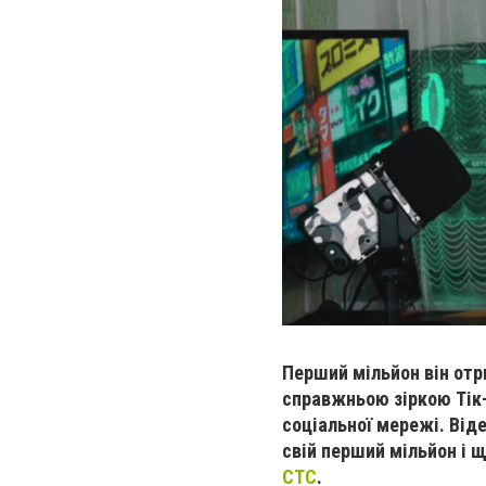
Перший мільйон він от
справжньою зіркою Тік-
соціальної мережі. Віде
свій перший мільйон і щ
СТС
.