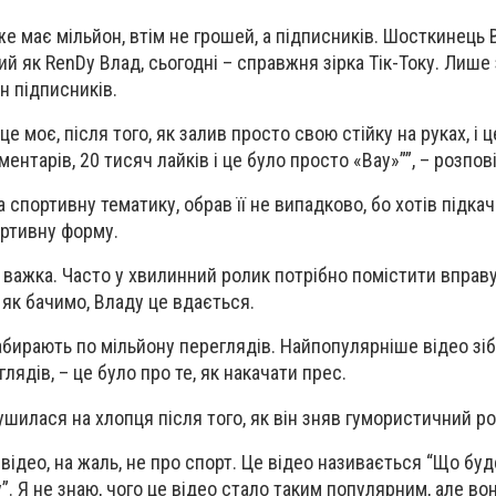
же має мільйон, втім не грошей, а підписників. Шосткинець 
й як RenDy Влад, сьогодні – справжня зірка Тік-Току. Лише 
н підписників.
 це моє, після того, як залив просто свою стійку на руках, і 
ментарів, 20 тисяч лайків і це було просто «Вау»””, – розпов
 спортивну тематику, обрав її не випадково, бо хотів підкач
ортивну форму.
 важка. Часто у хвилинний ролик потрібно помістити вправу
 як бачимо, Владу це вдається.
абирають по мільйону переглядів. Найпопулярніше відео зі
лядів, – це було про те, як накачати прес.
шилася на хлопця після того, як він зняв гумористичний ро
ідео, на жаль, не про спорт. Це відео називається “Що буд
у”. Я не знаю, чого це відео стало таким популярним, але во