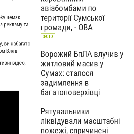
авіабомбами по
території Сумської
okу немає
за рекламу та
громади, - ОВА
ФОТО
у, ви набагато
ом Влад.
Ворожий БпЛА влучив у
житловий масив у
тивні відео,
Сумах: сталося
задимлення в
багатоповерхівці
Рятувальники
ліквідували масштабні
пожежі, спричинені