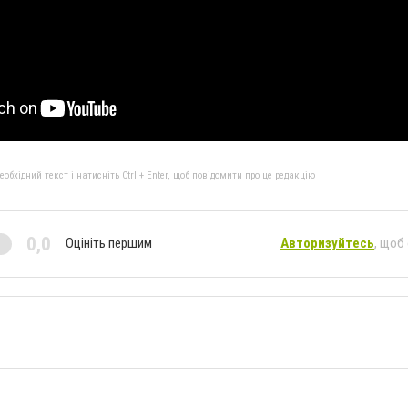
бхідний текст і натисніть Ctrl + Enter, щоб повідомити про це редакцію
0,0
Оцініть першим
Авторизуйтесь
, щоб