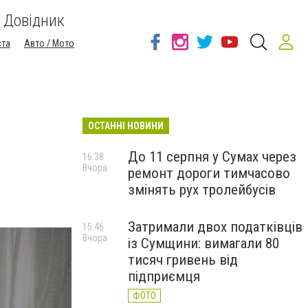
Довідник
ста
Авто / Мото
ОСТАННІ НОВИНИ
До 11 серпня у Сумах через
16:38
Вчора
ремонт дороги тимчасово
змінять рух тролейбусів
Затримали двох податківців
15:46
Вчора
із Сумщини: вимагали 80
тисяч гривень від
підприємця
ФОТО