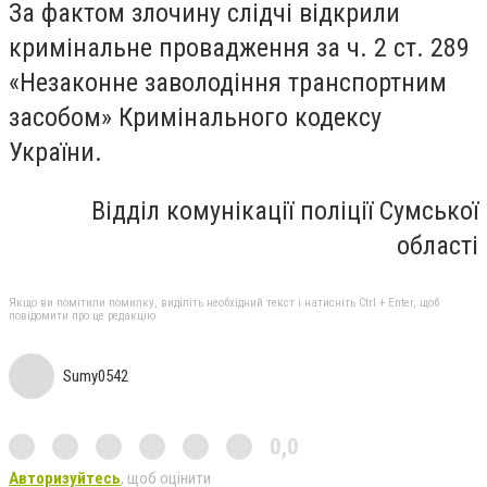
За фактом злочину слідчі відкрили
кримінальне провадження за ч. 2 ст. 289
«Незаконне заволодіння транспортним
засобом» Кримінального кодексу
України.
Відділ комунікації поліції Сумської
області
Якщо ви помітили помилку, виділіть необхідний текст і натисніть Ctrl + Enter, щоб
повідомити про це редакцію
Sumy0542
0,0
Авторизуйтесь
, щоб оцінити