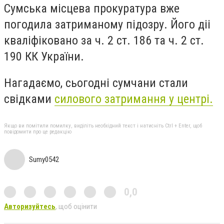
Сумська місцева прокуратура вже
погодила затриманому підозру. Його діі
кваліфіковано за ч. 2 ст. 186 та ч. 2 ст.
190 КК України.
Нагадаємо, сьогодні сумчани стали
свідками
силового затримання у центрі.
Якщо ви помітили помилку, виділіть необхідний текст і натисніть Ctrl + Enter, щоб
повідомити про це редакцію
Sumy0542
0,0
Авторизуйтесь
, щоб оцінити