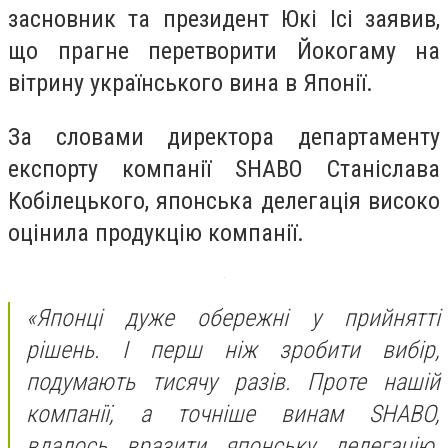
засновник та президент Юкі Ісі заявив,
що прагне перетворити Йокогаму на
вітрину українського вина в Японії.
За словами директора департаменту
експорту компанії SHABO Станіслава
Кобілецького, японська делегація високо
оцінила продукцію компанії.
«Японці дуже обережні у прийнятті
рішень. І перш ніж зробити вибір,
подумають тисячу разів. Проте нашій
компанії, а точніше винам SHABO,
вдалось вразити японську делегацію.