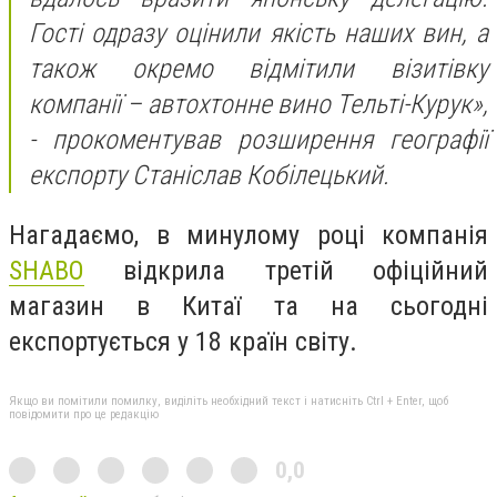
Гості одразу оцінили якість наших вин, а
також окремо відмітили візитівку
компанії – автохтонне вино Тельті-Курук»,
- прокоментував розширення географії
експорту Станіслав Кобілецький.
Нагадаємо, в минулому році компанія
SHABO
відкрила третій офіційний
магазин в Китаї та на сьогодні
експортується у 18 країн світу.
Якщо ви помітили помилку, виділіть необхідний текст і натисніть Ctrl + Enter, щоб
повідомити про це редакцію
0,0