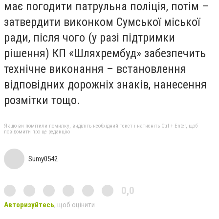
має погодити патрульна поліція, потім –
затвердити виконком Сумської міської
ради, після чого (у разі підтримки
рішення) КП «Шляхрембуд» забезпечить
технічне виконання – встановлення
відповідних дорожніх знаків, нанесення
розмітки тощо.
Якщо ви помітили помилку, виділіть необхідний текст і натисніть Ctrl + Enter, щоб
повідомити про це редакцію
Sumy0542
0,0
Авторизуйтесь
, щоб оцінити