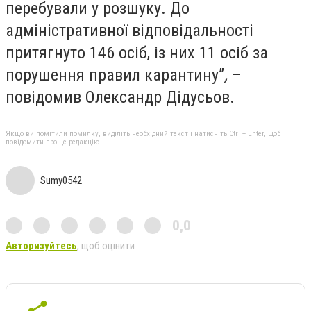
перебували у розшуку. До
адміністративної відповідальності
притягнуто 146 осіб, із них 11 осіб за
порушення правил карантину”
,
–
повідомив Олександр Дідусьов.
Якщо ви помітили помилку, виділіть необхідний текст і натисніть Ctrl + Enter, щоб
повідомити про це редакцію
Sumy0542
0,0
Авторизуйтесь
, щоб оцінити