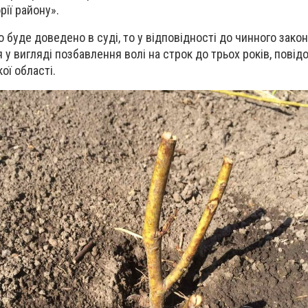
рії району».
 буде доведено в суді, то у відповідності до чинного зако
у вигляді позбавлення волі на строк до трьох років, повід
кої області.