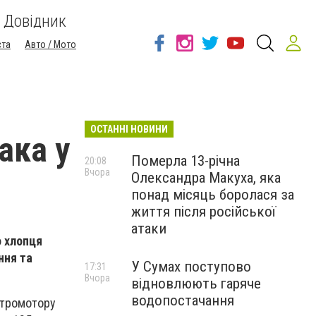
Довідник
ста
Авто / Мото
ОСТАННІ НОВИНИ
ака у
Померла 13-річна
20:08
Вчора
Олександра Макуха, яка
понад місяць боролася за
життя після російської
атаки
о хлопця
ння та
У Сумах поступово
17:31
Вчора
відновлюють гаряче
водопостачання
ктромотору