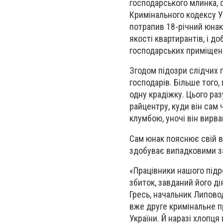
господарського млинка, с
Кримінального кодексу У
потрапив 18-річний юнак
якості квартирантів, і до
господарських приміщен
Згодом підозри слідчих 
господарів. Більше того,
одну крадіжку. Цього раз
райцентру, куди він сам
клумбою, уночі він вирва
Сам юнак пояснює свій в
здобуває випадковими з
«Працівники нашого підр
збиток, завданий його д
Гресь, начальник Липово
вже друге кримінальне п
України. Й наразі хлопця