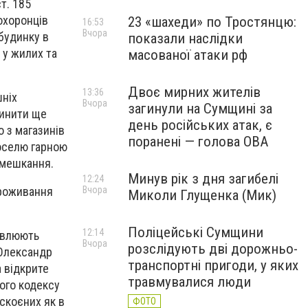
т. 185
охоронців
23 «шахеди» по Тростянцю:
16:53
Вчора
будинку в
показали наслідки
я у жилих та
масованої атаки рф
Двоє мирних жителів
13:36
шніх
Вчора
загинули на Сумщині за
чинити ще
день російських атак, є
о з магазинів
поранені — голова ОВА
 оселю гарною
помешкання.
Минув рік з дня загибелі
12:24
проживання
Вчора
Миколи Глущенка (Мик)
Поліцейські Сумщини
12:14
новлюють
Вчора
розслідують дві дорожньо-
 Олександр
транспортні пригоди, у яких
 відкрите
травмувалися люди
ного кодексу
 скоєних як в
ФОТО