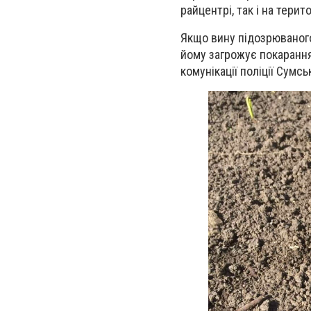
райцентрі, так і на терито
Якщо вину підозрюваного
йому загрожує покарання 
комунікації поліції Сумсь