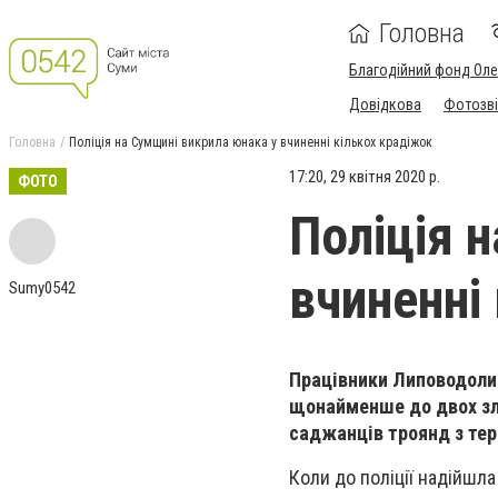
Головна
Благодійний фонд Ол
Довідкова
Фотозві
Головна
Поліція на Сумщині викрила юнака у вчиненні кількох крадіжок
17:20, 29 квітня 2020 р.
ФОТО
Поліція 
вчиненні
Sumy0542
Працівники Липоводолин
щонайменше до двох зл
саджанців троянд з тер
Коли до поліції надійшл