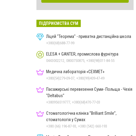
ПІДПРИЄМСТВА СУМ
Ліцей "Теорема" - приватна дистанційна школа
+380(68)688-77-99
ELESA + GANTER, промислова фурнітура
0443002212, 0800750875, +380(98)011-84-55
Медична лабораторія «СЕХМЕТ»
+380(54)279-09-07, +380(99)409-47-49
Пасажирські перевезення Суми- Польща - Чехія
"Deltabus"
+380956519777, +380(68)470-77-03
Стоматологічна клініка ”Brilliant Smile”,
стоматологія у Сумах
+380 (66) 196-87-93, +380 (542) 660-193