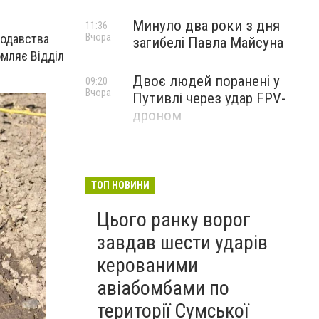
Минуло два роки з дня
11:36
нодавства
Вчора
загибелі Павла Майсуна
омляє Відділ
Двоє людей поранені у
09:20
Вчора
Путивлі через удар FPV-
дроном
ТОП НОВИНИ
Цього ранку ворог
завдав шести ударів
керованими
авіабомбами по
території Сумської