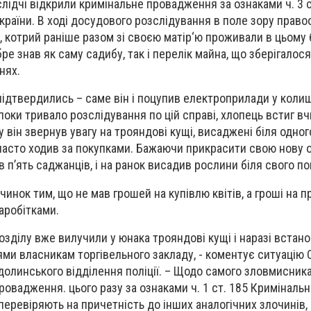
лідчі відкрили кримінальне провадження за ознаками ч. 3 с
країни. В ході досудового розслідування в поле зору право
, котрий раніше разом зі своєю матір‘ю проживали в цьому 
бре знав як саму садибу, так і перелік майна, що зберігалос
нях.
підтвердились – саме він і поцупив електроприлади у коли
 поки тривало розслідування по цій справі, хлопець встиг в
у він звернув увагу на трояндові кущі, висаджені біля одног
 часто ходив за покупками. Бажаючи прикрасити свою нову
в п’ять саджанців, і на ранок висадив рослини біля свого 
чинок тим, що не мав грошей на купівлю квітів, а гроші на 
аробітками.
озділу вже вилучили у юнака трояндові кущі і наразі вста
іями власникам торгівельного закладу, - коментує ситуацію
долинського відділення поліції. – Щодо самого зловмисника
ровадження. цього разу за ознаками ч. 1 ст. 185 Криміналь
 перевіряють на причетність до інших аналогічних злочинів,