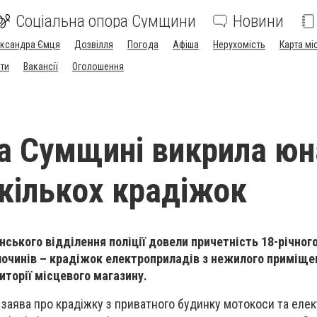
Соціальна опора Сумщини
Новини
ександра Ємця
Дозвілля
Погода
Афіша
Нерухомість
Карта мі
ти
Вакансії
Оголошення
на Сумщині викрила юн
 кількох крадіжок
ського відділення поліції довели причетність 18-річног
очинів – крадіжок електроприладів з нежилого приміще
иторії місцевого магазину.
а заява про крадіжку з приватного будинку мотокоси та еле