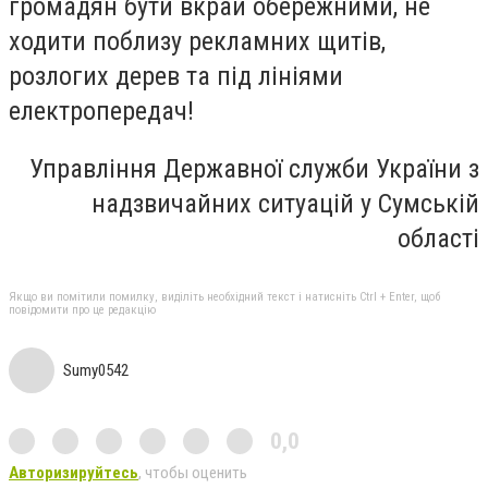
громадян бути вкрай обережними, не
ходити поблизу рекламних щитів,
розлогих дерев та під лініями
електропередач!
Управління Державної служби України з
надзвичайних ситуацій у Сумській
області
Якщо ви помітили помилку, виділіть необхідний текст і натисніть Ctrl + Enter, щоб
повідомити про це редакцію
Sumy0542
0,0
Авторизируйтесь
, чтобы оценить