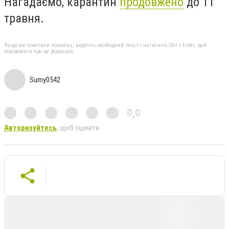
Нагадаємо, карантин
продовжено
до 11
травня.
Якщо ви помітили помилку, виділіть необхідний текст і натисніть Ctrl + Enter, щоб
повідомити про це редакцію
Sumy0542
0,0
Авторизуйтесь
, щоб оцінити