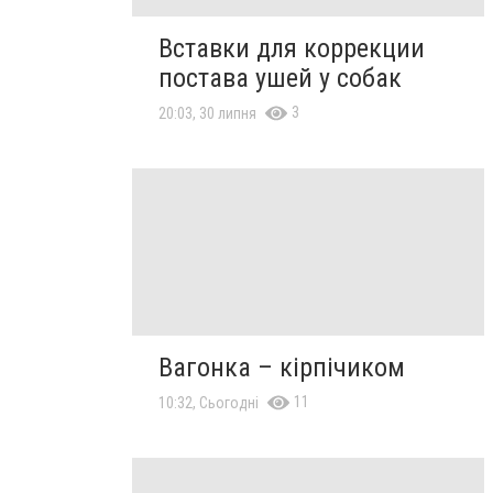
Вставки для коррекции
постава ушей у собак
3
20:03, 30 липня
Вагонка – кірпічиком
11
10:32, Сьогодні