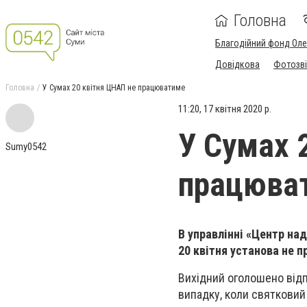
Головна
Благодійний фонд Ол
Довідкова
Фотозві
Головна
У Сумах 20 квітня ЦНАП не працюватиме
11:20, 17 квітня 2020 р.
У Сумах 
Sumy0542
працюва
В управлінні «Центр на
20 квітня установа не 
Вихідний оголошено відпо
випадку, коли святковий