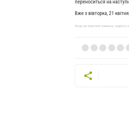
переноситься на наступн
Вже з вівторка, 21 квіт
Якщо ви помітили помилку, виділіть нео