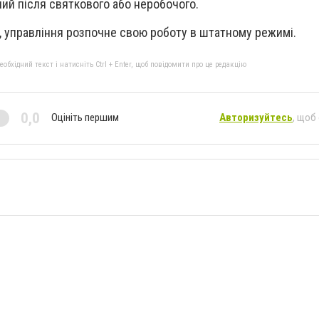
ий пiсля святкового або неробочого.
ня, управління розпочне свою роботу в штатному режимі.
бхідний текст і натисніть Ctrl + Enter, щоб повідомити про це редакцію
0,0
Оцініть першим
Авторизуйтесь
, щоб