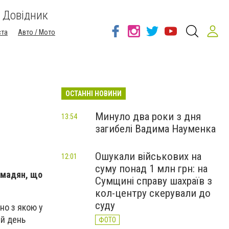
Довідник
ста
Авто / Мото
ОСТАННІ НОВИНИ
Минуло два роки з дня
13:54
загибелі Вадима Науменка
Ошукали військових на
12:01
суму понад 1 млн грн: на
омадян, що
Сумщині справу шахраїв з
кол-центру скерували до
суду
но з якою у
ий день
ФОТО