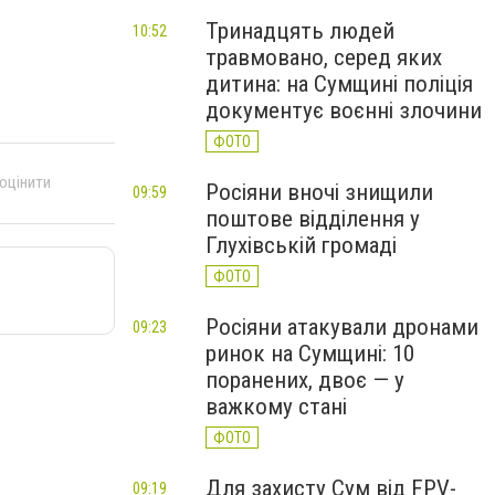
Тринадцять людей
10:52
травмовано, серед яких
дитина: на Сумщині поліція
документує воєнні злочини
ФОТО
 оцінити
Росіяни вночі знищили
09:59
поштове відділення у
Глухівській громаді
ФОТО
Росіяни атакували дронами
09:23
ринок на Сумщині: 10
поранених, двоє — у
важкому стані
ФОТО
Для захисту Сум від FPV-
09:19