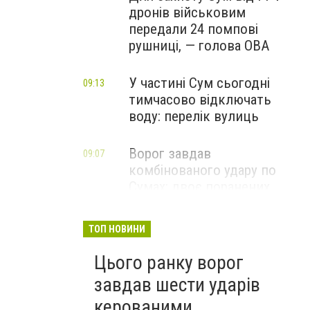
дронів військовим
передали 24 помпові
рушниці, — голова ОВА
У частині Сум сьогодні
09:13
тимчасово відключать
воду: перелік вулиць
Ворог завдав
09:07
комбінованого удару по
Сумах: двоє поранених,
пошкоджені будинки та
інфраструктура
ТОП НОВИНИ
ФОТО
Цього ранку ворог
завдав шести ударів
керованими