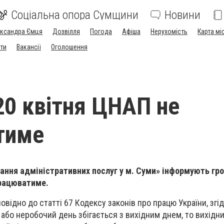
Соціальна опора Сумщини
Новини
ександра Ємця
Дозвілля
Погода
Афіша
Нерухомість
Карта мі
ти
Вакансії
Оголошення
20 квітня ЦНАП не
тиме
дання адміністративних послуг у м. Суми» інформують гр
працюватиме.
відно до статті 67 Кодексу законів про працю України, згід
 або неробочий день збiгається з вихiдним днем, то вихiдн