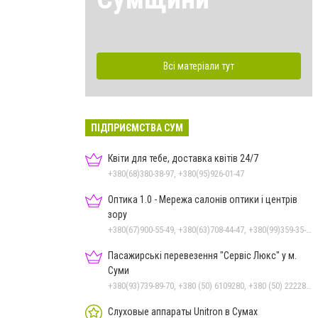
Всі матеріали тут
ПІДПРИЄМСТВА СУМ
Квіти для тебе, доставка квітів 24/7
+380(68)380-38-97, +380(95)926-01-47
Оптика 1.0 - Мережа салонів оптики і центрів
зору
+380(67)900-55-49, +380(63)708-44-47, +380(99)359-35-36
Пасажирські перевезення "Сервіс Люкс" у м.
Суми
+380(93)739-89-70, +380 (50) 6109280, +380 (50) 2222885, +380 (67) 3222885, +380 (97) 2257010, +380 (68) 1595110, +380 (542) 600085, +380 (542) 250303, +380 (542) 781330
Слуховые аппараты Unitron в Сумах