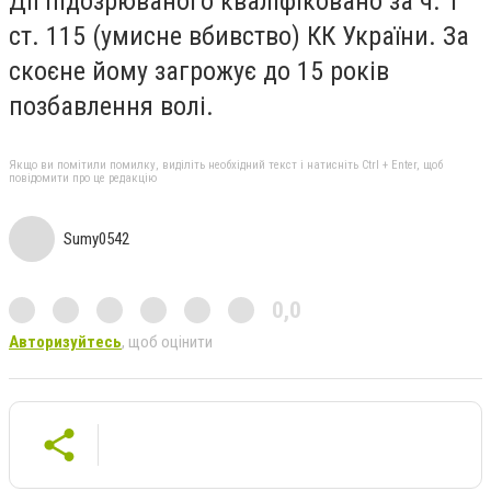
Дії підозрюваного кваліфіковано за ч. 1
ст. 115 (умисне вбивство) КК України. За
скоєне йому загрожує до 15 років
позбавлення волі.
Якщо ви помітили помилку, виділіть необхідний текст і натисніть Ctrl + Enter, щоб
повідомити про це редакцію
Sumy0542
0,0
Авторизуйтесь
, щоб оцінити