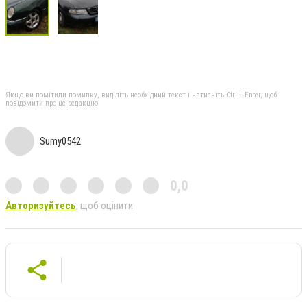
Якщо ви помітили помилку, виділіть необхідний текст і натисніть Ctrl + Enter, щоб
повідомити про це редакцію
Sumy0542
0,0
Авторизуйтесь
, щоб оцінити