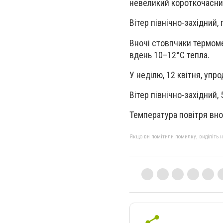
невеликий короткочасни
Вітер північно-західний,
Вночі стовпчики термоме
вдень 10–12°С тепла.
У неділю, 12 квітня, упр
Вітер північно-західний,
Температура повітря вно
Якщо ви помітили помилку, виділіть нео