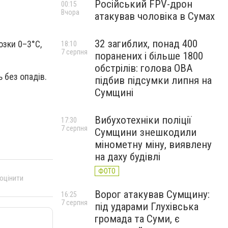
Російський FPV-дрон
00:15
Вчора
атакував чоловіка в Сумах
32 загиблих, понад 400
озки 0–3°С,
18:10
7 серпня
поранених і більше 1800
обстрілів: голова ОВА
ь без опадів.
підбив підсумки липня на
Сумщині
Вибухотехніки поліції
17:30
7 серпня
Сумщини знешкодили
мінометну міну, виявлену
на даху будівлі
ФОТО
 оцінити
Ворог атакував Сумщину:
16:25
7 серпня
під ударами Глухівська
громада та Суми, є