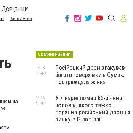
Довідник
ста
Авто / Мото
ОСТАННІ НОВИНИ
ть
Російський дрон атакував
18:08
Вчора
багатоповерхівку в Сумах:
постраждала жінка
У лікарні помер 82-річний
15:15
анням на
Вчора
чоловік, якого тяжко
ься
поранив російський дрон на
ринку в Білопіллі
часом