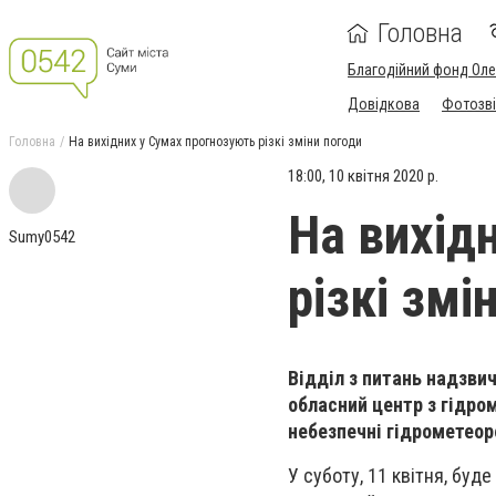
Головна
Благодійний фонд Ол
Довідкова
Фотозві
Головна
На вихідних у Сумах прогнозують різкі зміни погоди
18:00, 10 квітня 2020 р.
На вихід
Sumy0542
різкі змі
Відділ з питань надзви
обласний центр з гідро
небезпечні гідрометеоро
У суботу, 11 квітня, буд