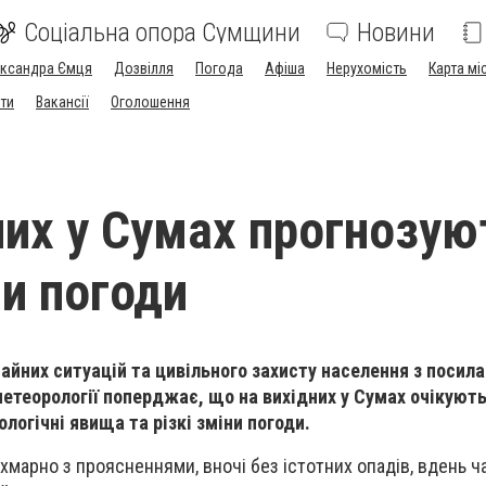
Соціальна опора Сумщини
Новини
ександра Ємця
Дозвілля
Погода
Афіша
Нерухомість
Карта мі
ти
Вакансії
Оголошення
них у Сумах прогнозую
ни погоди
чайних ситуацій та цивільного захисту населення з посил
метеорології поперджає, що на вихідних у Сумах очікуют
логічні явища та різкі зміни погоди.
е хмарно з проясненнями, вночі без істотних опадів, вдень 