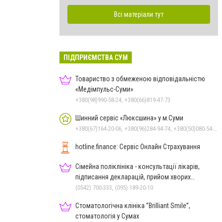
Всі матеріали тут
ПІДПРИЄМСТВА СУМ
Товариство з обмеженою відповідальністю
«Медімпульс-Суми»
+380(98)990-58-24, +380(66)819-47-73
Шинний сервіс «Люксшина» у м.Суми
+380(67)164-20-06, +380(96)284-94-74, +380(50)080-54-94, +380(95)884-84-24
hotline.finance: Сервіс Онлайн Страхування
Сімейна поліклініка - консультації лікарів,
підписання декларацій, прийом хворих
дорослих та дітей
(0542) 700-333, (095) 189-20-10
Стоматологічна клініка ”Brilliant Smile”,
стоматологія у Сумах