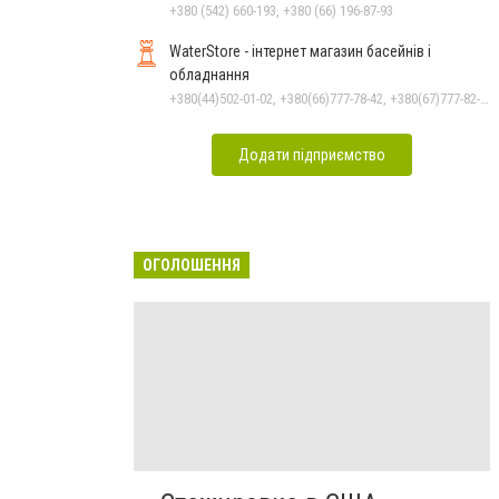
+380 (542) 660-193, +380 (66) 196-87-93
WaterStore - інтернет магазин басейнів і
обладнання
+380(44)502-01-02, +380(66)777-78-42, +380(67)777-82-19, +380(67)890-80-80, +380(73)890-80-80, +380(44)502-01-03
Додати підприємство
ОГОЛОШЕННЯ