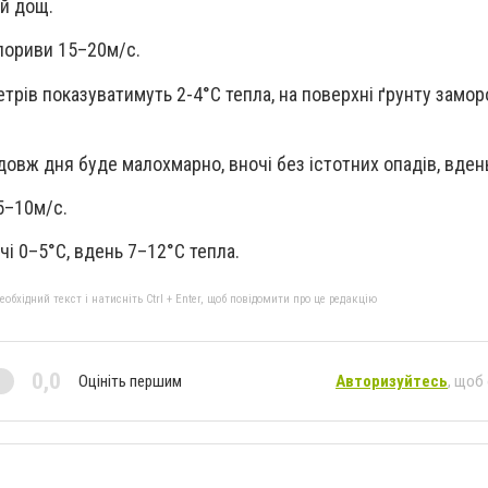
й дощ.
 пориви 15–20м/с.
трів показуватимуть 2-4°С тепла, на поверхні ґрунту замор
одовж дня буде малохмарно, вночі без істотних опадів, вден
 5–10м/с.
чі 0–5°С, вдень 7–12°С тепла.
бхідний текст і натисніть Ctrl + Enter, щоб повідомити про це редакцію
0,0
Оцініть першим
Авторизуйтесь
, щоб