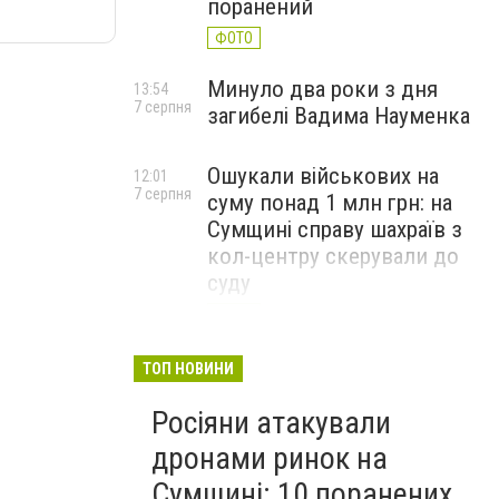
поранений
ФОТО
Минуло два роки з дня
13:54
7 серпня
загибелі Вадима Науменка
Ошукали військових на
12:01
7 серпня
суму понад 1 млн грн: на
Сумщині справу шахраїв з
кол-центру скерували до
суду
ФОТО
ТОП НОВИНИ
Росіяни атакували
дронами ринок на
Сумщині: 10 поранених,