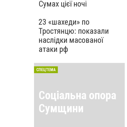
Сумах цієї ночі
23 «шахеди» по
Тростянцю: показали
наслідки масованої
атаки рф
СПЕЦТЕМА
Соціальна опора
Сумщини