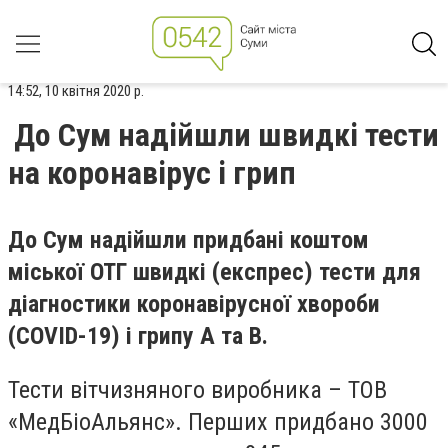
14:52, 10 квітня 2020 р.
До Сум надійшли швидкі тести
на коронавірус і грип
До Сум надійшли придбані коштом
міської ОТГ швидкі (експрес) тести для
діагностики коронавірусної хвороби
(COVID-19) і грипу А та В.
Тести вітчизняного виробника – ТОВ
«МедБіоАльянс». Перших придбано 3000