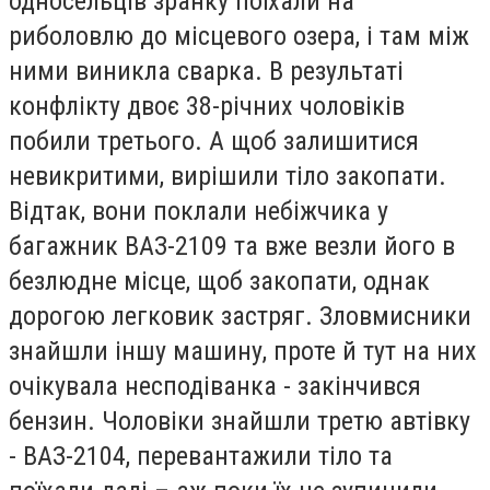
односельців зранку поїхали на
риболовлю до місцевого озера, і там між
ними виникла сварка. В результаті
конфлікту двоє 38-річних чоловіків
побили третього. А щоб залишитися
невикритими, вирішили тіло закопати.
Відтак, вони поклали небіжчика у
багажник ВАЗ-2109 та вже везли його в
безлюдне місце, щоб закопати, однак
дорогою легковик застряг. Зловмисники
знайшли іншу машину, проте й тут на них
очікувала несподіванка - закінчився
бензин. Чоловіки знайшли третю автівку
- ВАЗ-2104, перевантажили тіло та