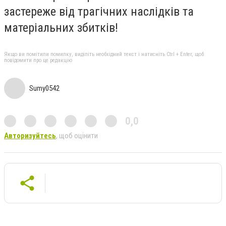
застереже від трагічних наслідків та
матеріальних збитків!
Якщо ви помітили помилку, виділіть необхідний текст і натисніть Ctrl + Enter, щоб
повідомити про це редакцію
Sumy0542
0,0
Авторизуйтесь
, щоб оцінити