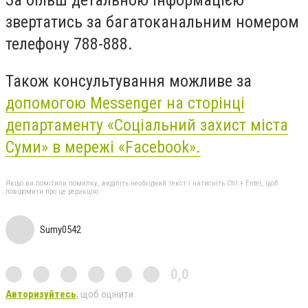
За більш детальною інформацією
звертатись за багатоканальним номером
телефону 788-888.
Також консультування можливе за
допомогою Messenger на сторінці
департаменту «Соціальний захист міста
Суми» в мережі «Facebook».
Якщо ви помітили помилку, виділіть необхідний текст і натисніть Ctrl + Enter, щоб
повідомити про це редакцію
Sumy0542
0,0
Авторизуйтесь
, щоб оцінити