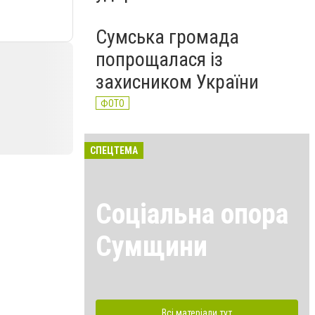
Сумська громада
попрощалася із
захисником України
ФОТО
СПЕЦТЕМА
Соціальна опора
Сумщини
Всі матеріали тут