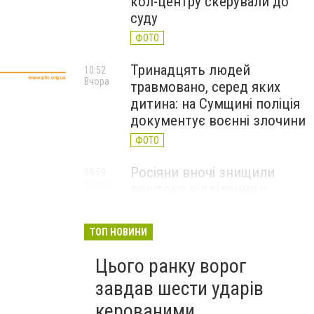
кол-центру скерували до
суду
ФОТО
Тринадцять людей
10:52
Вчора
травмовано, серед яких
дитина: на Сумщині поліція
документує воєнні злочини
ФОТО
Росіяни вночі знищили
09:59
Вчора
поштове відділення у
Глухівській громаді
ФОТО
ТОП НОВИНИ
Цього ранку ворог
завдав шести ударів
керованими