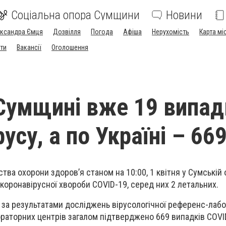
Соціальна опора Сумщини
Новини
ександра Ємця
Дозвілля
Погода
Афіша
Нерухомість
Карта мі
ти
Вакансії
Оголошення
Сумщині вже 19 випад
усу, а по Україні – 66
тва охорони здоров’я станом на 10:00, 1 квітня у Сумській 
 коронавірусної хвороби COVID-19, серед них 2 летальних.
я за результатами досліджень вірусологічної референс-лабо
ораторних центрів загалом підтверджено 669 випадків COVI