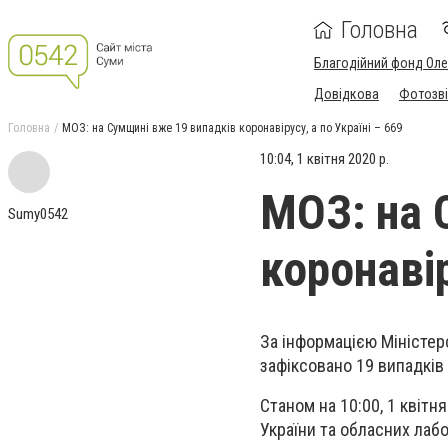
Головна
Благодійний фонд Ол
Довідкова
Фотозві
Головна
МОЗ: на Сумщині вже 19 випадків коронавірусу, а по Україні – 669
10:04, 1 квітня 2020 р.
МОЗ: на 
Sumy0542
коронавір
За інформацією Міністерс
зафіксовано 19 випадків
Станом на 10:00, 1 квітн
України та обласних лаб