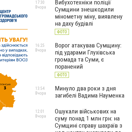
Вибухотехніки поліції
17:30
Вчора
Сумщини знешкодили
мінометну міну, виявлену
на даху будівлі
ФОТО
Ворог атакував Сумщину:
16:25
Вчора
під ударами Глухівська
громада та Суми, є
поранений
ФОТО
Минуло два роки з дня
13:54
Вчора
загибелі Вадима Науменка
Ошукали військових на
12:01
Вчора
суму понад 1 млн грн: на
Сумщині справу шахраїв з