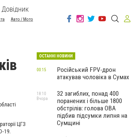
Довідник
ста
Авто / Мото
ОСТАННІ НОВИНИ
ків
Російський FPV-дрон
00:15
атакував чоловіка в Сумах
9
32 загиблих, понад 400
18:10
Вчора
поранених і більше 1800
області
обстрілів: голова ОВА
підбив підсумки липня на
Сумщині
раторії ЦГЗ
D-19.