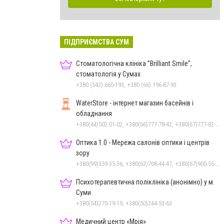
ПІДПРИЄМСТВА СУМ
Стоматологічна клініка ”Brilliant Smile”,
стоматологія у Сумах
+380 (542) 660-193, +380 (66) 196-87-93
WaterStore - інтернет магазин басейнів і
обладнання
+380(44)502-01-02, +380(66)777-78-42, +380(67)777-82-19, +380(67)890-80-80, +380(73)890-80-80, +380(44)502-01-03
Оптика 1.0 - Мережа салонів оптики і центрів
зору
+380(99)359-35-36, +380(63)708-44-47, +380(67)900-55-49
Психотерапевтична поліклініка (анонімно) у м.
Суми
+380(54)270-19-19, +380(50)244-53-63
Медичний центр «Мрія»