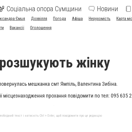
Соціальна опора Сумщини
Новини
ександра Ємця
Дозвілля
Погода
Афіша
Нерухомість
Карта мі
ти
Вакансії
Оголошення
 розшукують жінку
 повернулась мешканка смт Ямпіль, Валентина Зибіна.
є її місцезнаходження прохання повідомити по тел: 095 635 2
бхідний текст і натисніть Ctrl + Enter, щоб повідомити про це редакцію