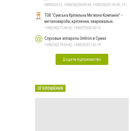
0800332313, +380(54)260-05-36, +380(50)301-55-99, +380(98)531-44-88, +380(50)531-44-88
ТОВ "Сумська Кріпильна Метизна Компанія" -
металовироби, кріплення, зварювальні
електроди у м.Суми
+380(54)277-44-45, +380(97)602-00-14
Слуховые аппараты Unitron в Сумах
+380(54)279-59-45, +380(95)411-61-19
Додати підприємство
ОГОЛОШЕННЯ