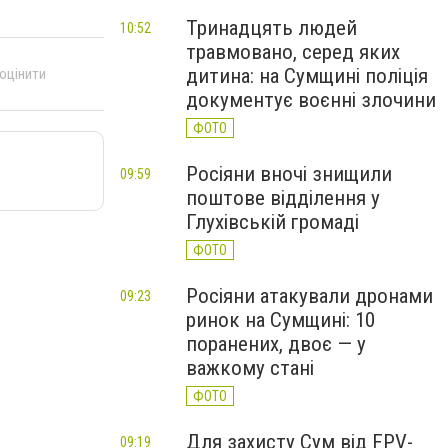
Тринадцять людей
10:52
травмовано, серед яких
дитина: на Сумщині поліція
 оцінити
документує воєнні злочини
ФОТО
Росіяни вночі знищили
09:59
поштове відділення у
Глухівській громаді
ФОТО
Росіяни атакували дронами
09:23
ринок на Сумщині: 10
поранених, двоє — у
важкому стані
ФОТО
Для захисту Сум від FPV-
09:19