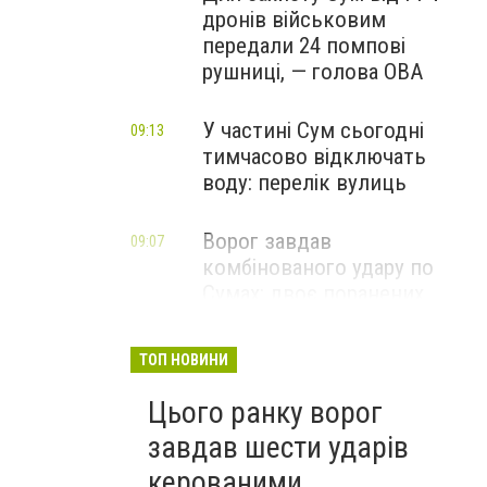
дронів військовим
передали 24 помпові
рушниці, — голова ОВА
У частині Сум сьогодні
09:13
тимчасово відключать
воду: перелік вулиць
Ворог завдав
09:07
комбінованого удару по
Сумах: двоє поранених,
пошкоджені будинки та
інфраструктура
ТОП НОВИНИ
ФОТО
Цього ранку ворог
завдав шести ударів
керованими