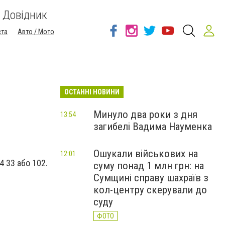
Довідник
ста
Авто / Мото
ОСТАННІ НОВИНИ
Минуло два роки з дня
13:54
загибелі Вадима Науменка
Ошукали військових на
12:01
4 33 або 102.
суму понад 1 млн грн: на
Сумщині справу шахраїв з
кол-центру скерували до
суду
ФОТО