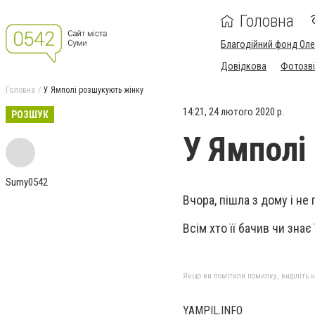
Головна
Благодійний фонд Ол
Довідкова
Фотозві
Головна
У Ямполі розшукують жінку
14:21, 24 лютого 2020 р.
РОЗШУК
У Ямполі
Sumy0542
Вчора, пішла з дому і не
Всім хто її бачив чи зна
Якщо ви помітили помилку, виділіть нео
YAMPIL.INFO