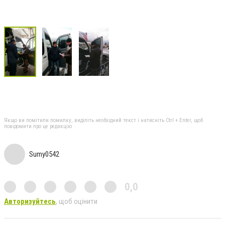
Якщо ви помітили помилку, виділіть необхідний текст і натисніть Ctrl + Enter, щоб
повідомити про це редакцію
Sumy0542
0,0
Авторизуйтесь
, щоб оцінити