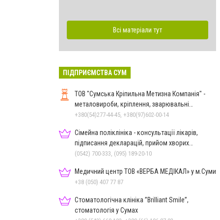
Всі матеріали тут
ПІДПРИЄМСТВА СУМ
ТОВ "Сумська Кріпильна Метизна Компанія" -
металовироби, кріплення, зварювальні
електроди у м.Суми
+380(54)277-44-45, +380(97)602-00-14
Сімейна поліклініка - консультації лікарів,
підписання декларацій, прийом хворих
дорослих та дітей
(0542) 700-333, (095) 189-20-10
Медичний центр ТОВ «ВЕРБА МЕДІКАЛ» у м.Суми
+38 (050) 407 77 87
Стоматологічна клініка ”Brilliant Smile”,
стоматологія у Сумах