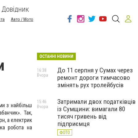
Довідник
ста
Авто / Мото
ОСТАННІ НОВИНИ
и
До 11 серпня у Сумах через
16:38
Вчора
ремонт дороги тимчасово
змінять рух тролейбусів
Затримали двох податківців
15:46
ми з найбільш
Вчора
із Сумщини: вимагали 80
банчик». Так,
тисяч гривень від
рн, а електрик
підприємця
ака робота на
ФОТО