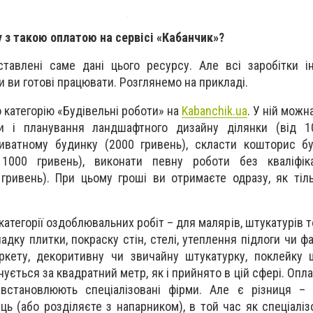
 з такою оплатою на сервісі «Кабанчик»?
ставлені саме дані цього ресурсу. Але всі заробітки ін
ки ви готові працювати. Розглянемо на прикладі.
о категорію «Будівельні роботи» на
Kabanchik.ua
. У ній можн
и і планування ландшафтного дизайну ділянки (від 10
иватному будинку (2000 гривень), скласти кошторис бу
1000 гривень), виконати певну роботи без кваліфіка
 гривень). При цьому гроші ви отримаєте одразу, як тіл
категорії оздоблювальних робіт – для малярів, штукатурів 
адку плитки, покраску стін, стелі, утеплення підлоги чи ф
ркету, декоритивну чи звичайну штукатурку, поклейку 
ується за квадратний метр, як і прийнято в цій сфері. Опл
 встановлюють спеціалізовані фірми. Але є різниця – 
ць (або розділяєте з напарником), в той час як спеціаліз