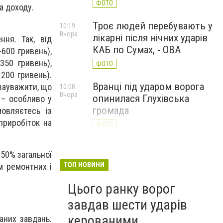
ФОТО
а доходу.
Троє людей перебувають у
10:19
Вчора
лікарні після нічних ударів
ння. Так, від
КАБ по Сумах, - ОВА
-600 гривень),
350 гривень),
ФОТО
200 гривень).
Вранці під ударом ворога
 зауважити, що
10:08
Вчора
опинилася Глухівська
 – особливо у
громада
овляєтесь із
приробіток на
ФОТО
 50% загальної
ТОП НОВИНИ
ом ремонтних і
Цього ранку ворог
завдав шести ударів
керованими
наних завдань.