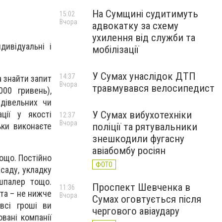
На Сумщині судитимуть
15:02
Вчора
адвокатку за схему
ухилення від служби та
дивідуальні і
мобілізації
У Сумах унаслідок ДТП
14:37
а знайти запит
Вчора
травмувався велосипедист
00 гривень),
дівельних чи
ції у якості
У Сумах вибухотехніки
12:37
Вчора
ьки виконаєте
поліції та рятувальники
знешкодили фугасну
авіабомбу росіян
тощо. Постійно
ФОТО
асаду, укладку
шпалер тощо.
Проспект Шевченка в
11:36
ата – не нижче
Вчора
Сумах оговтується після
всі гроші ви
чергового авіаудару
овані компанії