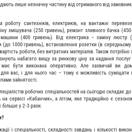
ддають лише незначну частину від отриманого від замовник
роботу сантехніків, електриків, на вантажні перевезе
міну змішувача (250 гривень), ремонт зливного бачка (450
машини (400 гривень). Від електрика – заміну люстр (
 (до 1000 гривень), встановлення розетки (в середньому 
вартість роботи, без витратних матеріалів. Також потрібно
онують набагато вищу за ринкову ціну за надання послуг
 має бути виконана оперативно. Але зазвичай ви дом
 для вас, і для нього час – тому є можливість суміщати 
ипами зайнятості.
пеціалістів робочих спеціальностей на сьогодні складає до
ь на сервісі «Кабанчик», а літом, яке традиційно є сезон
є більше у 2-3 рази.
и?
ації і спеціальності, складності завдань і кількості вико