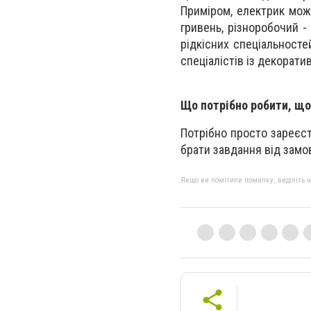
Приміром, електрик мож
гривень, різноробочий 
рідкісних спеціальносте
спеціалістів із декорати
Що потрібно робити, що
Потрібно просто зареєст
брати завдання від замов
Якщо ви помітили помилку, виділіть нео