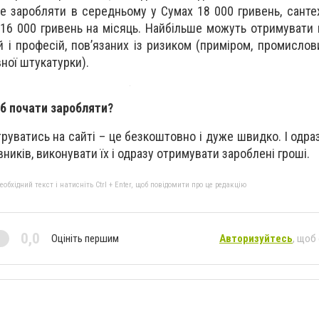
е заробляти в середньому у Сумах 18 000 гривень, сантех
- 16 000 гривень на місяць. Найбільше можуть отримувати
й і професій, пов’язаних із ризиком (приміром, промислови
вної штукатурки).
б почати заробляти?
руватись на сайті – це безкоштовно і дуже швидко. І одра
ників, виконувати їх і одразу отримувати зароблені гроші.
бхідний текст і натисніть Ctrl + Enter, щоб повідомити про це редакцію
0,0
Оцініть першим
Авторизуйтесь
, щоб