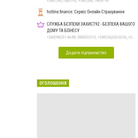
+380 (542) 660-193, +380 (66) 196-87-93
hotline.finance: Сервіс Онлайн Страхування
СЛУЖБА БЕЗПЕКИ ЗАХИСТ92 - БЕЗПЕКА ВАШОГО
ДОМУ ТА БІЗНЕСУ
+380(98)531-44-88, 0800332313, +380(54)260-05-36, +380(50)301-55-99, +380(50)531-44-88
Додати підприємство
ОГОЛОШЕННЯ