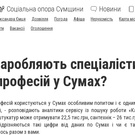
Соціальна опора Сумщини
Новини
ександра Ємця
Дозвілля
Погода
Афіша
Нерухомість
Карта мі
ти
Вакансії
Оголошення
заробляють спеціаліст
професій у Сумах?
офесій користуються у Сумах особливим попитом і є одни
, - розповідають аналітики сервісу із пошуку роботи «Ка
штукатур може отримувати 22,5 тис.грн, сантехнік – 26 тис.г
відрізняються такі цифри від даних по Сумах і чи є т
ось разом з вами.