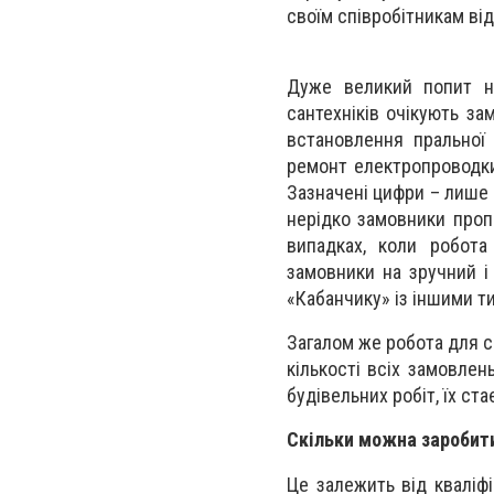
своїм співробітникам ві
Дуже великий попит на 
сантехніків очікують за
встановлення пральної 
ремонт електропроводки
Зазначені цифри – лише 
нерідко замовники проп
випадках, коли робота
замовники на зручний і
«Кабанчику» із іншими т
Загалом же робота для с
кількості всіх замовлен
будівельних робіт, їх ста
Скільки можна заробит
Це залежить від кваліфік