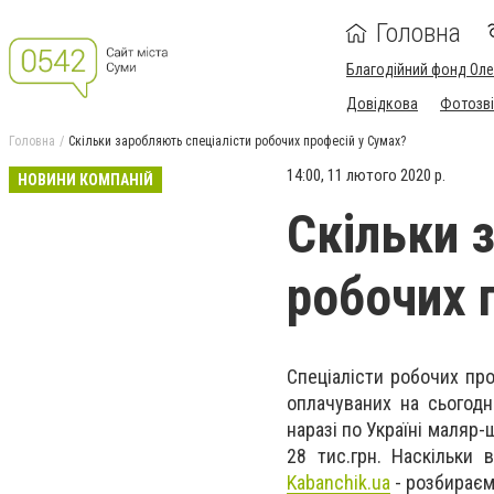
Головна
Благодійний фонд Ол
Довідкова
Фотозві
Головна
Скільки заробляють спеціалісти робочих професій у Сумах?
14:00, 11 лютого 2020 р.
НОВИНИ КОМПАНІЙ
Скільки 
робочих 
Спеціалісти робочих пр
оплачуваних на сьогодні
наразі по Україні маляр-
28 тис.грн. Наскільки 
Kabanchik.ua
- розбираєм