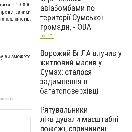
ніки - 19 000
авіабомбами по
 представники
території Сумської
х альпіністів,
громади, - ОВА
ФОТО
Ворожий БпЛА влучив у
зу ви зможете
житловий масив у
Сумах: сталося
задимлення в
багатоповерхівці
 оцінити
Рятувальники
ліквідували масштабні
пожежі, спричинені