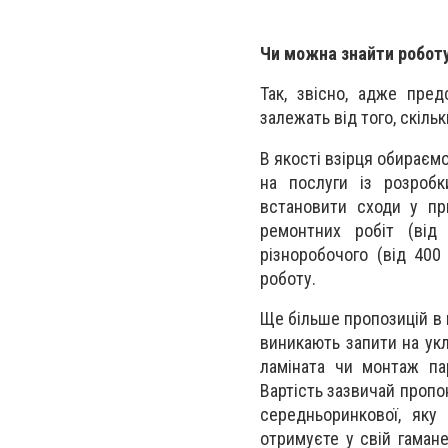
Чи можна знайти роботу
Так, звісно, адже пред
залежать від того, скіль
В якості взірця обираєм
на послуги із розробк
встановити сходи у пр
ремонтних робіт (від 
різноробочого (від 400
роботу.
Ще більше пропозицій в 
виникають запити на укл
ламіната чи монтаж па
Вартість зазвичай пропон
середньоринкової, яку
отримуєте у свій гамане