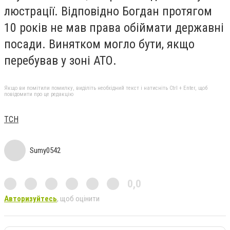
люстрації. Відповідно Богдан протягом
10 років не мав права обіймати державні
посади. Винятком могло бути, якщо
перебував у зоні АТО.
Якщо ви помітили помилку, виділіть необхідний текст і натисніть Ctrl + Enter, щоб
повідомити про це редакцію
ТСН
Sumy0542
0,0
Авторизуйтесь
, щоб оцінити