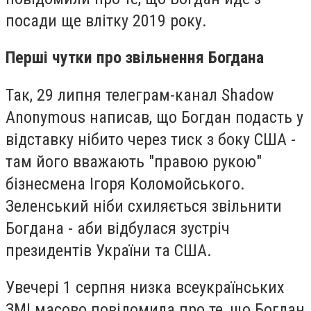
посади ще влітку 2019 року.
Перші чутки про звільнення Богдана
Так, 29 липня телеграм-канал Shadow
Anonymous написав, що Богдан подасть у
відставку нібито через тиск з боку США -
там його вважають "правою рукою"
бізнесмена Ігоря Коломойського.
Зеленський ніби схиляється звільнити
Богдана - аби відбулася зустріч
президентів України та США.
Увечері 1 серпня низка всеукраїнських
ЗМІ масово повідомила про те, що Богдан