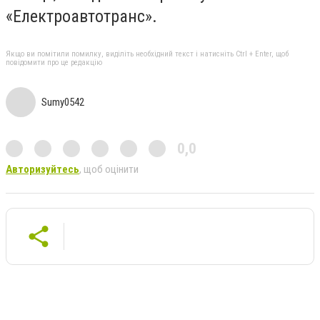
«Електроавтотранс».
Якщо ви помітили помилку, виділіть необхідний текст і натисніть Ctrl + Enter, щоб
повідомити про це редакцію
Sumy0542
0,0
Авторизуйтесь
, щоб оцінити