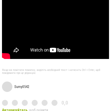
Якщо ви помітили помилку, виділіть необхідний текст і натисніть Ctrl + Enter, щоб
повідомити про це редакцію
Sumy0542
0,0
Авторизуйтесь
, щоб оцінити