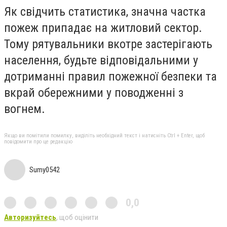
Як свідчить статистика, значна частка
пожеж припадає на житловий сектор.
Тому рятувальники вкотре застерігають
населення, будьте відповідальними у
дотриманні правил пожежної безпеки та
вкрай обережними у поводженні з
вогнем.
Якщо ви помітили помилку, виділіть необхідний текст і натисніть Ctrl + Enter, щоб
повідомити про це редакцію
Sumy0542
0,0
Авторизуйтесь
, щоб оцінити