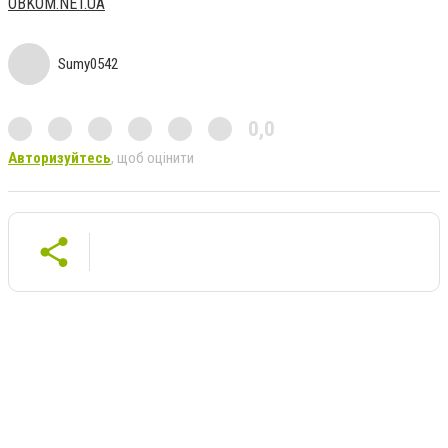
OBKOM.NET.UA
Sumy0542
0,0
Авторизуйтесь
, щоб оцінити