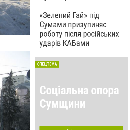
«Зелений Гай» під
Сумами призупиняє
роботу після російських
ударів КАБами
СПЕЦТЕМА
Соціальна опора
Сумщини