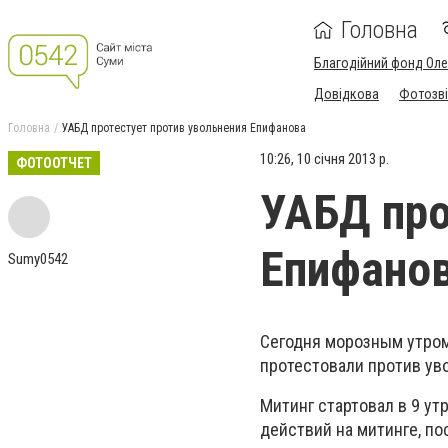
Головна
Благодійний фонд Ол
Довідкова
Фотозві
Головна
УАБД протестует против увольнения Епифанова
10:26, 10 січня 2013 р.
ФОТООТЧЕТ
УАБД про
Епифано
Sumy0542
Сегодня морозным утром
протестовали против ув
Митинг стартовал в 9 ут
действий на митинге, по