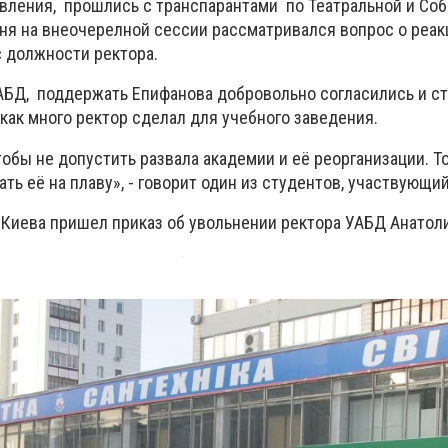
вления, прошлись с транспарантами по Театральной и Соб
дня на внеочерелной сессии рассматривался вопрос о реак
 должности ректора.
АБД, поддержать Епифанова добровольно согласились и ст
как много ректор сделал для учебного заведения.
обы не допустить развала академии и её реорганизации. Т
ь её на плаву», - говорит один из студентов, участвующий
 Киева пришел приказ об увольнении ректора УАБД Анатол