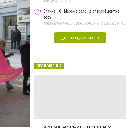
+38 (050) 407 77 87
Оптика 1.0 - Мережа салонів оптики і центрів
зору
+380(99)359-35-36, +380(67)900-55-49, +380(63)708-44-47
Додати підприємство
ОГОЛОШЕННЯ
Бухгалтерські послуги з