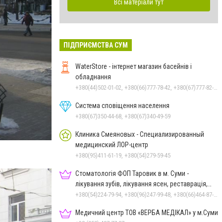
Всі матеріали тут
ПІДПРИЄМСТВА СУМ
WaterStore - інтернет магазин басейнів і
обладнання
+380(44)502-01-02, +380(66)777-78-42, +380(67)777-82-19, +380(67)890-80-80, +380(73)890-80-80, +380(44)502-01-03
Система сповіщення населення
+380(67)350-44-68, +380(67)340-49-59
Клиника Смеяновых - Специализированный
медицинский ЛОР-центр
+380(95)411-61-19, +380(54)279-59-45
Стоматологія ФОП Таровик в м. Суми -
лікування зубів, лікування ясен, реставрація,
протезування
+380(54)224-79-94, +380(96)247-99-48, +380(66)464-87-70
Медичний центр ТОВ «ВЕРБА МЕДІКАЛ» у м.Суми