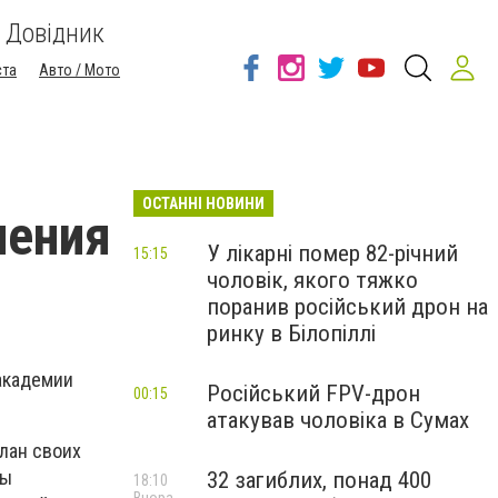
Довідник
ста
Авто / Мото
ОСТАННІ НОВИНИ
нения
У лікарні помер 82-річний
15:15
чоловік, якого тяжко
поранив російський дрон на
ринку в Білопіллі
академии
Російський FPV-дрон
00:15
атакував чоловіка в Сумах
план своих
вы
32 загиблих, понад 400
18:10