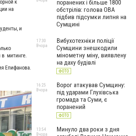
Вчора
орной к
поранених і більше 1800
ции на
обстрілів: голова ОВА
підбив підсумки липня на
Сумщині
уденты, и
Вибухотехніки поліції
17:30
Вчора
Сумщини знешкодили
олько
мінометну міну, виявлену
 в митинге.
на даху будівлі
ия Епифанова.
ФОТО
Ворог атакував Сумщину:
16:25
Вчора
під ударами Глухівська
громада та Суми, є
поранений
ФОТО
Минуло два роки з дня
13:54
Вчора