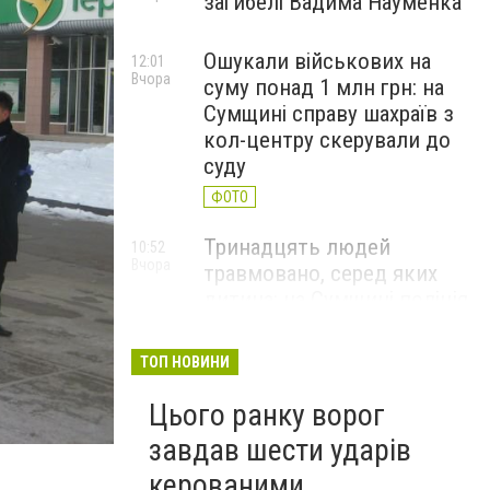
загибелі Вадима Науменка
Ошукали військових на
12:01
Вчора
суму понад 1 млн грн: на
Сумщині справу шахраїв з
кол-центру скерували до
суду
ФОТО
Тринадцять людей
10:52
Вчора
травмовано, серед яких
дитина: на Сумщині поліція
документує воєнні злочини
ФОТО
ТОП НОВИНИ
Цього ранку ворог
завдав шести ударів
керованими