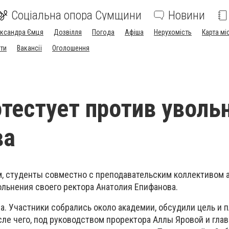
Соціальна опора Сумщини
Новини
ександра Ємця
Дозвілля
Погода
Афіша
Нерухомість
Карта мі
ти
Вакансії
Оголошення
тестует против уволь
ва
, студенты совместно с преподавательским коллективом 
ольнения своего ректора Анатолия Епифанова.
ра. Участники собрались около академии, обсудили цель и 
сле чего, под руководством проректора Аллы Яровой и гла