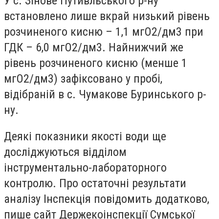
У с. Зінове Путивльського р-ну
встановлено лише вкрай низький рівень
розчиненого кисню – 1,1 мгО2/дм3 при
ГДК – 6,0 мгО2/дм3. Найнижчий же
рівень розчиненого кисню (менше 1
мгО2/дм3) зафіксовано у пробі,
відібраній в с. Чумакове Буринського р-
ну.
Деякі показники якості води ще
досліджуються відділом
інструментально-лабораторного
контролю. Про остаточні результати
аналізу Інспекція повідомить додатково,
пише сайт Держекоінспекції Сумської