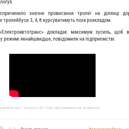
логуб.
спричинило значне провисання тролеї на ділянці до
ні тролейбуси 3, 4, 8 курсуватимуть поза розкладом.
«Електроавтотранс» докладає максимум зусиль, щоб в
му режимі якнайшвидше, повідомили на підприємстві.
бхідний текст і натисніть Ctrl + Enter, щоб повідомити про це редакцію