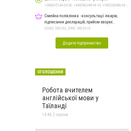
+380(67)164-20-06, +380(96)284-94-74, +380(50)080-54-94, +380(95)884-84-24
Сімейна поліклініка - консультації лікарів,
підписання декларацій, прийом хворих
дорослих та дітей
(0542) 700-333, (095) 189-20-10
Додати підприємство
ОГОЛОШЕННЯ
Робота вчителем
англійської мови у
Таїланді
14:44, 2 серпня