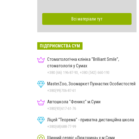
Всі матеріали тут
ПІДПРИЄМСТВА СУМ
Стоматологічна клініка ”Brilliant Smile”,
стоматологія у Сумах
+380 (66) 196-87-93, +380 (542) 660-193
MasterZoo, Зоомаркет Пухнастих Особистостей
+380(99)706-87-61
Автошкола "Феникс" м.Суми
+380(93)617-61-76
Ліцей "Теорема" - приватна дистанційна школа
+380(68)688-77-99
Шинний сервіс «Люксшина» у м.Суми