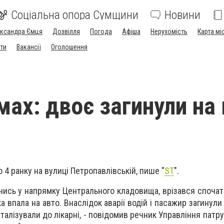
Соціальна опора Сумщини
Новини
ександра Ємця
Дозвілля
Погода
Афіша
Нерухомість
Карта мі
ти
Вакансії
Оголошення
мах: двоє загинули на 
 4 ранку на вулиці Петропавлівській, пише "
ST
".
чись у напрямку Центрального кладовища, врізався спочатк
а впала на авто. Внаслідок аварії водій і пасажир загинули н
талізували до лікарні, - повідомив речник Управління патрул