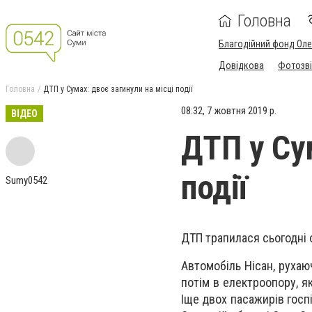
Головна
Благодійний фонд Ол
Довідкова
Фотозві
Головна
ДТП у Сумах: двоє загинули на місці події
08:32, 7 жовтня 2019 р.
ВІДЕО
ДТП у Су
події
Sumy0542
ДТП трапилася сьогодні о
Автомобіль Нісан, рухаю
потім в електроопору, як
Іще двох пасажирів госпі