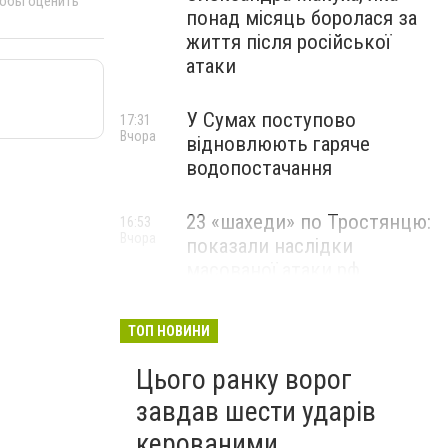
тобы оценить
понад місяць боролася за
життя після російської
атаки
У Сумах поступово
17:31
Вчора
відновлюють гаряче
водопостачання
23 «шахеди» по Тростянцю:
16:53
Вчора
показали наслідки
масованої атаки рф
ТОП НОВИНИ
Цього ранку ворог
завдав шести ударів
керованими