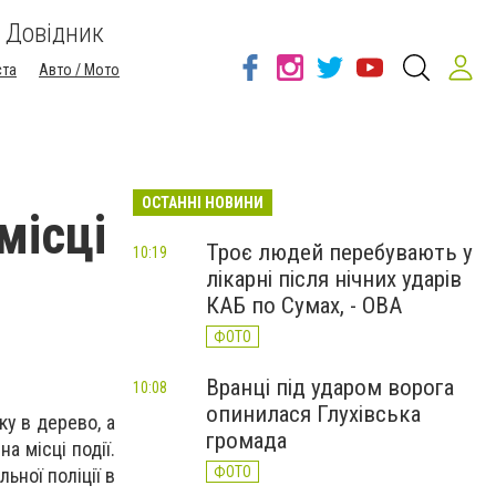
Довідник
ста
Авто / Мото
ОСТАННІ НОВИНИ
місці
Троє людей перебувають у
10:19
лікарні після нічних ударів
КАБ по Сумах, - ОВА
ФОТО
Вранці під ударом ворога
10:08
опинилася Глухівська
у в дерево, а
громада
а місці події.
ФОТО
ьної поліції в