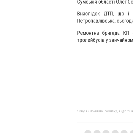
Сумській області Олег Со
Внаслідок ДТП, що і 
Петропавлівська, сьогод
Ремонтна бригада КП 
тролейбусів у звичайно
Якщо ви помітили помилку, виділіть нео