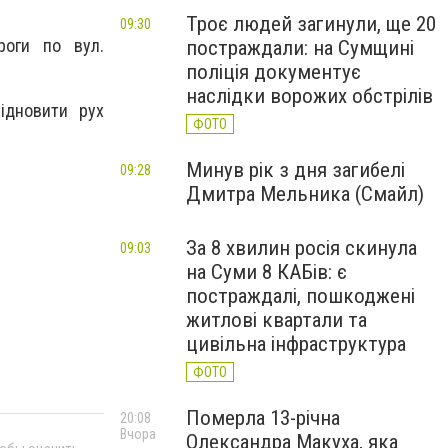
Троє людей загинули, ще 20
09:30
роги по вул.
постраждали: на Сумщині
поліція документує
наслідки ворожих обстрілів
ідновити рух
ФОТО
Минув рік з дня загибелі
09:28
Дмитра Мельника (Смайл)
За 8 хвилин росія скинула
09:03
на Суми 8 КАБів: є
постраждалі, пошкоджені
житлові квартали та
цивільна інфраструктура
ФОТО
Померла 13-річна
20:08
Вчора
Олександра Макуха, яка