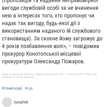
(пропозиція та надання неправомірної
вигоди службовій особі за не вчинення
нею в інтересах того, хто пропонує чи
надає так вигоду, будь-якої дії з
використанням наданого їй службового
становища). За скоєне йому загрожує до
4 років позбавлення волі», – повідомив
прокурор Конотопської місцевої
прокуратури Олександр Пожаров.
Якщо ви помітили помилку, виділіть необхідний текст і натисніть Ctrl + Enter, щоб
повідомити про це редакцію
#п'яний водій
#суд
Sumy0542