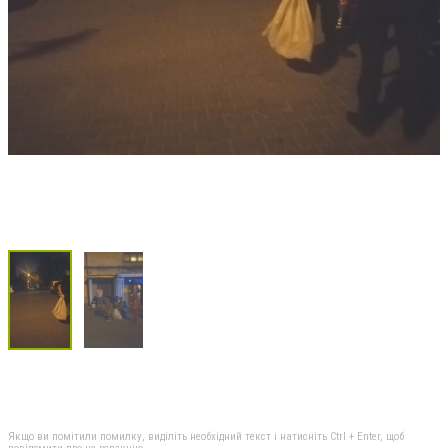
Якщо ви помітили помилку, виділіть необхідний текст і натисніть Ctrl + Enter, щоб