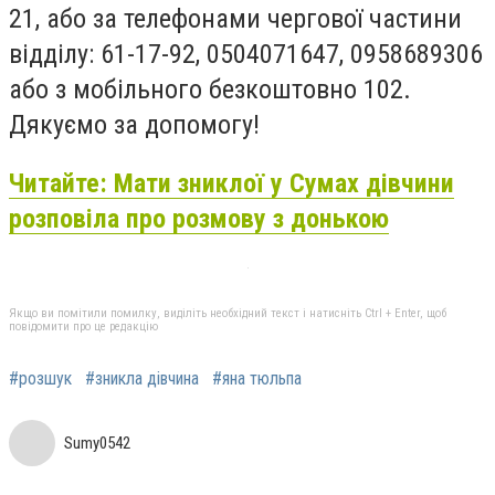
21, або за телефонами чергової частини
відділу: 61-17-92, 0504071647, 0958689306
або з мобільного безкоштовно 102.
Дякуємо за допомогу!
Читайте: Мати зниклої у Сумах дівчини
розповіла про розмову з донькою
Якщо ви помітили помилку, виділіть необхідний текст і натисніть Ctrl + Enter, щоб
повідомити про це редакцію
#розшук
#зникла дівчина
#яна тюльпа
Sumy0542