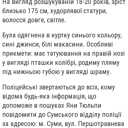
На вигляд розшукуваній 18-20 років, зріст
близько 175 см, худорлявої статури,
волосся довге, світле.
Була одягнена в куртку синього кольору,
сині джинси, білі макасини. Особливі
прикмети: має татуювання на правій нозі
у вигляді пташки колібрі, родиму пляму
під нижньою губою у вигляді шраму.
Поліцейські звертаються до всіх, кому
відома будь-яка інформація, що
допоможе в пошуках Яни Тюльпи
повідомити до Сумського відділу поліції
за адресою: м. Суми, вул. Першотравнева