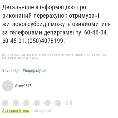
Детальніше з інформацією про
виконаний перерахунок отримувачі
житлової субсидії можуть ознайомитися
за телефонами департаменту: 60-46-04,
60-45-01, (050)4078199.
Якщо ви помітили помилку, виділіть необхідний текст і натисніть Ctrl + Enter, щоб
повідомити про це редакцію
#субсидія
#перерахунок
Sumy0542
0,0
Авторизуйтесь
, щоб оцінити