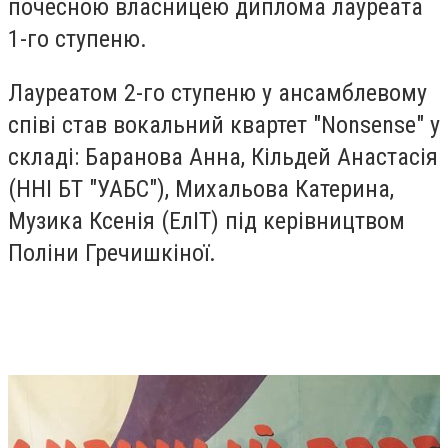
почесною власницею диплома лауреата
1-го ступеню.
Лауреатом 2-го ступеню у ансамблевому
співі став вокальний квартет "Nonsense" у
складі: Баранова Анна, Кільдей Анастасія
(ННІ БТ "УАБС"), Михальова Катерина,
Музика Ксенія (ЕлІТ) під керівництвом
Поліни Гречишкіної.