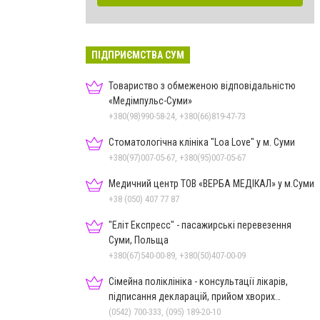
ПІДПРИЄМСТВА СУМ
Товариство з обмеженою відповідальністю
«Медімпульс-Суми»
+380(98)990-58-24, +380(66)819-47-73
Стоматологічна клініка "Loa Love" у м. Суми
+380(97)007-05-67, +380(95)007-05-67
Медичний центр ТОВ «ВЕРБА МЕДІКАЛ» у м.Суми
+38 (050) 407 77 87
"Еліт Експресс" - пасажирські перевезення
Суми, Польща
+380(67)540-00-89, +380(50)407-00-09
Сімейна поліклініка - консультації лікарів,
підписання декларацій, прийом хворих
дорослих та дітей
(0542) 700-333, (095) 189-20-10