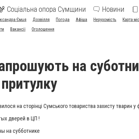
Соціальна опора Сумщини
Новини
ександра Ємця
Дозвілля
Погода
Афіша
Нерухомість
Карта мі
ти
Вакансії
Оголошення
апрошують на суботни
 притулку
вилося на сторінці Сумського товариства захисту тварин у 
ых дверей в ЦП !
ы на субботнике