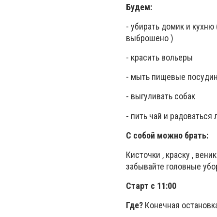
Будем:
- убирать домик и кухню
выброшено )
- красить вольеры
- мыть пищевые посуди
- выгуливать собак
- пить чай и радоваться 
С собой можно брать:
Кисточки , краску , вени
забывайте головные убор
Старт с 11:00
Где?
Конечная остановка 