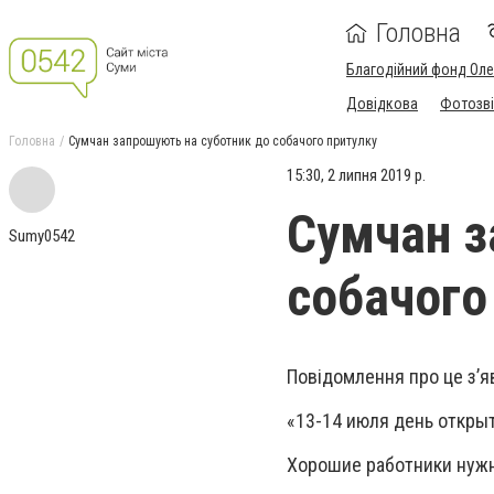
Головна
Благодійний фонд Ол
Довідкова
Фотозві
Головна
Сумчан запрошують на суботник до собачого притулку
15:30, 2 липня 2019 р.
Сумчан з
Sumy0542
собачого
Повідомлення про це з’я
«13-14 июля день открыт
Хорошие работники нужн