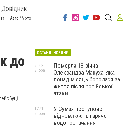
Довідник
ста
Авто / Мото
ОСТАННІ НОВИНИ
к до
Померла 13-річна
20:08
Вчора
Олександра Макуха, яка
понад місяць боролася за
життя після російської
атаки
фейсбуці.
У Сумах поступово
17:31
Вчора
відновлюють гаряче
водопостачання