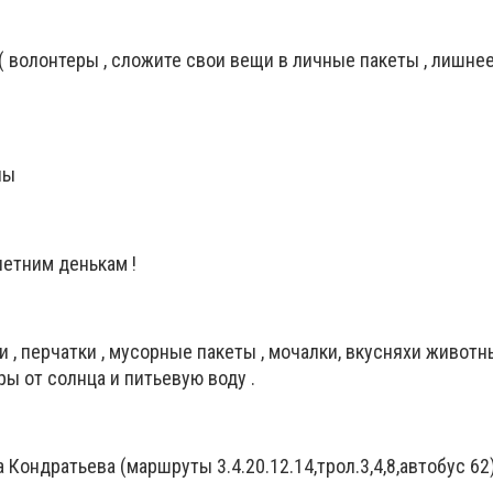
 ( волонтеры , сложите свои вещи в личные пакеты , лишне
ны
летним денькам !
ки , перчатки , мусорные пакеты , мочалки, вкусняхи животн
ы от солнца и питьевую воду .
Кондратьева (маршруты 3.4.20.12.14,трол.3,4,8,автобус 62)