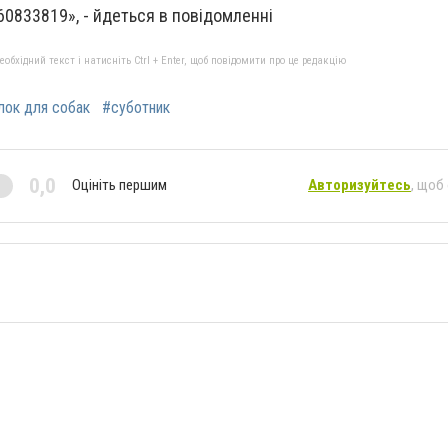
60833819», - йдеться в повідомленні
бхідний текст і натисніть Ctrl + Enter, щоб повідомити про це редакцію
лок для собак
#суботник
0,0
Оцініть першим
Авторизуйтесь
, щоб