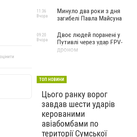
Минуло два роки з дня
11:36
Вчора
загибелі Павла Майсуна
Двоє людей поранені у
09:20
Вчора
Путивлі через удар FPV-
дроном
 оцінити
ТОП НОВИНИ
Цього ранку ворог
завдав шести ударів
керованими
авіабомбами по
території Сумської