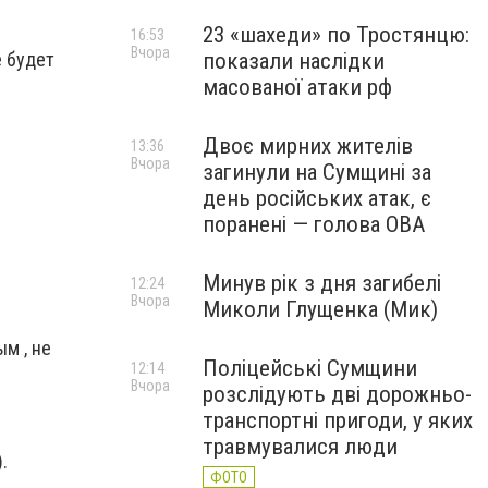
23 «шахеди» по Тростянцю:
16:53
Вчора
е будет
показали наслідки
масованої атаки рф
Двоє мирних жителів
13:36
Вчора
загинули на Сумщині за
день російських атак, є
поранені — голова ОВА
Минув рік з дня загибелі
12:24
Вчора
Миколи Глущенка (Мик)
ым , не
Поліцейські Сумщини
12:14
Вчора
розслідують дві дорожньо-
транспортні пригоди, у яких
травмувалися люди
.
ФОТО