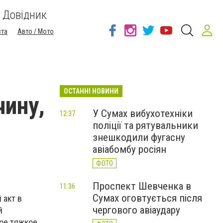
Довідник
ста
Авто / Мото
ОСТАННІ НОВИНИ
ину,
У Сумах вибухотехніки
12:37
поліції та рятувальники
знешкодили фугасну
авіабомбу росіян
ФОТО
Проспект Шевченка в
11:36
Сумах оговтується після
 акт в
чергового авіаудару
й
ое тяжкое