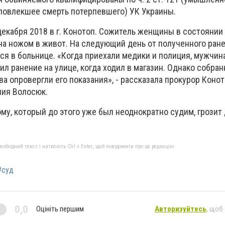
повлекшее смерть потерпевшего) УК Украины.
екабря 2018 в г. Конотоп. Сожитель женщины в состоянии
на ножом в живот. На следующий день от полученного ране
ся в больнице. «Когда приехали медики и полиция, мужчин
л ранение на улице, когда ходил в магазин. Однако собран
а опровергли его показания», - рассказала прокурор Коно
лия Волосюк.
у, который до этого уже был неоднократно судим, грозит 
бхідний текст і натисніть Ctrl + Enter, щоб повідомити про це редакцію
#суд
0,0
Оцініть першим
Авторизуйтесь
, щоб