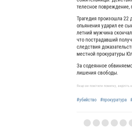
телесное повреждение, 
Трагедия произошла 22 д
опьянения ударил ее сы
летний мужчина скончал
что пострадавший получи
следствия доказательств
местной прокуратуры Ю
За содеянное обвиняемом
лишения свободы.
Якщо ви помітили помилку, виділіть нео
#убийство
#прокуратура