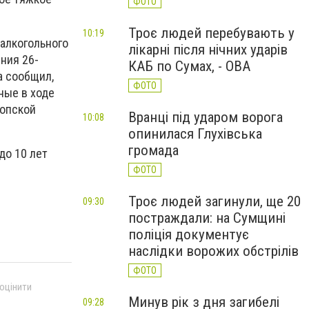
ФОТО
Троє людей перебувають у
10:19
 алкогольного
лікарні після нічних ударів
ния 26-
КАБ по Сумах, - ОВА
а сообщил,
ФОТО
ные в ходе
топской
Вранці під ударом ворога
10:08
опинилася Глухівська
громада
до 10 лет
ФОТО
Троє людей загинули, ще 20
09:30
постраждали: на Сумщині
поліція документує
наслідки ворожих обстрілів
ФОТО
 оцінити
Минув рік з дня загибелі
09:28