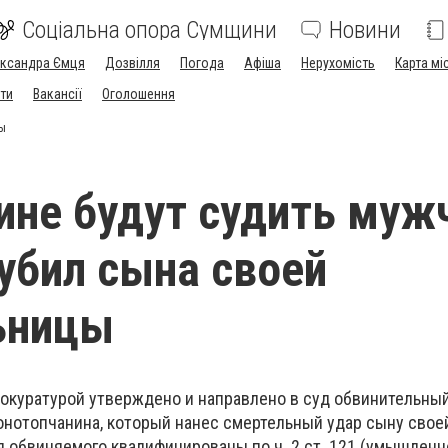
Соціальна опора Сумщини
Новини
ександра Ємця
Дозвілля
Погода
Афіша
Нерухомість
Карта мі
ти
Вакансії
Оголошення
цы
не будут судить мужч
убил сына своей
ьницы
окуратурой утверждено и направлено в суд обвинительный
онотопчанина, который нанес смертельный удар сыну свое
 обвиняемого квалифицированы по ч. 2 ст. 121 (умышленн