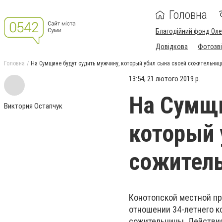
Головна
Благодійний фонд Ол
Довідкова
Фотозві
Головна
На Сумщине будут судить мужчину, который убил сына своей сожительни
13:54, 21 лютого 2019 р.
На Сумщи
Виктория Остапчук
который 
сожител
Конотопской местной пр
отношении 34-летнего к
сожительницы. Действия