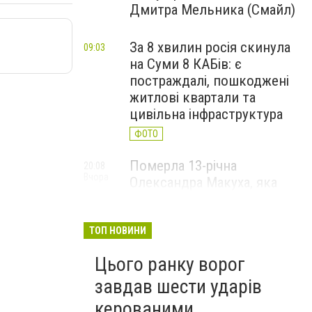
Дмитра Мельника (Смайл)
За 8 хвилин росія скинула
09:03
на Суми 8 КАБів: є
постраждалі, пошкоджені
житлові квартали та
цивільна інфраструктура
ФОТО
Померла 13-річна
20:08
Вчора
Олександра Макуха, яка
понад місяць боролася за
життя після російської
атаки
ТОП НОВИНИ
Цього ранку ворог
завдав шести ударів
керованими