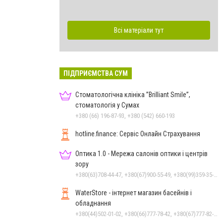
Всі матеріали тут
ПІДПРИЄМСТВА СУМ
Стоматологічна клініка ”Brilliant Smile”,
стоматологія у Сумах
+380 (66) 196-87-93, +380 (542) 660-193
hotline.finance: Сервіс Онлайн Страхування
Оптика 1.0 - Мережа салонів оптики і центрів
зору
+380(63)708-44-47, +380(67)900-55-49, +380(99)359-35-36
WaterStore - інтернет магазин басейнів і
обладнання
+380(44)502-01-02, +380(66)777-78-42, +380(67)777-82-19, +380(67)890-80-80, +380(73)890-80-80, +380(44)502-01-03