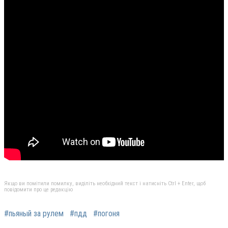
Якщо ви помітили помилку, виділіть необхідний текст і натисніть Ctrl + Enter, щоб
повідомити про це редакцію
#пьяный за рулем
#пдд
#погоня