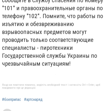
сообщите в Службу спасения по номеру
"101" и правоохранительные органы по
телефону "102". Помните, что работы по
изъятию и обезвреживанию
взрывоопасных предметов могут
проводить только соответствующие
специалисты - пиротехники
Государственной службы Украины по
чрезвычайным ситуациям!
Якщо ви помітили помилку, виділіть необхідний текст і натисніть Ctrl + Enter, щоб
повідомити про це редакцію
#боеприпас
#артснаряд