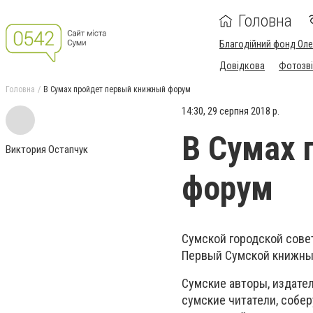
Головна
Благодійний фонд Ол
Довідкова
Фотозві
Головна
В Сумах пройдет первый книжный форум
14:30, 29 серпня 2018 р.
В Сумах 
Виктория Остапчук
форум
Сумской городской сове
Первый Сумской книжны
Сумские авторы, издател
сумские читатели, собе