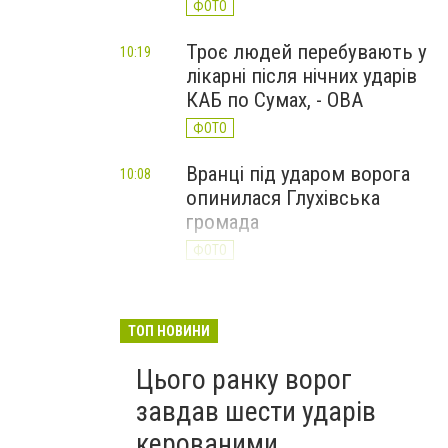
ФОТО
Троє людей перебувають у
10:19
лікарні після нічних ударів
КАБ по Сумах, - ОВА
ФОТО
Вранці під ударом ворога
10:08
опинилася Глухівська
громада
ФОТО
ТОП НОВИНИ
Цього ранку ворог
завдав шести ударів
керованими