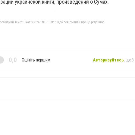
зации украинской книги, произведений о Сумах.
бхідний текст і натисніть Ctrl + Enter, щоб повідомити про це редакцію
0,0
Оцініть першим
Авторизуйтесь
, щоб