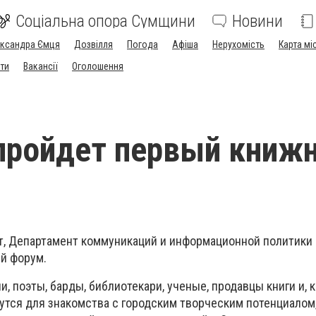
Соціальна опора Сумщини
Новини
ександра Ємця
Дозвілля
Погода
Афіша
Нерухомість
Карта мі
ти
Вакансії
Оголошення
пройдет первый книж
т, Департамент коммуникаций и информационной политики
й форум.
и, поэты, барды, библиотекари, ученые, продавцы книги и, 
рутся для знакомства с городским творческим потенциалом