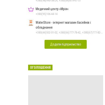
+380(98)990-58-24, +380(66)819-47-73
Медичний центр «Мрія»
+380(95)106-44-14
WaterStore - інтернет магазин басейнів і
обладнання
+380(44)502-01-02, +380(66)777-78-42, +380(67)777-82-19, +380(67)890-80-80, +380(73)890-80-80, +380(44)502-01-03
Додати підприємство
ОГОЛОШЕННЯ