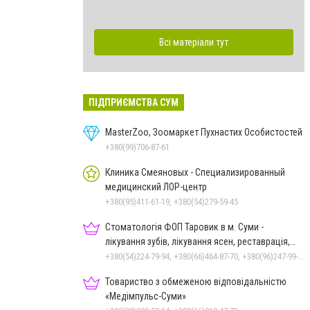
Всі матеріали тут
ПІДПРИЄМСТВА СУМ
MasterZoo, Зоомаркет Пухнастих Особистостей
+380(99)706-87-61
Клиника Смеяновых - Специализированный
медицинский ЛОР-центр
+380(95)411-61-19, +380(54)279-59-45
Стоматологія ФОП Таровик в м. Суми -
лікування зубів, лікування ясен, реставрація,
протезування
+380(54)224-79-94, +380(66)464-87-70, +380(96)247-99-48
Товариство з обмеженою відповідальністю
«Медімпульс-Суми»