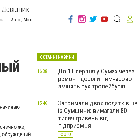
Довідник
ста
Авто / Мото
ОСТАННІ НОВИНИ
ный
До 11 серпня у Сумах через
16:38
ремонт дороги тимчасово
змінять рух тролейбусів
Затримали двох податківців
15:46
 начинают
із Сумщини: вимагали 80
тисяч гривень від
підприємця
конечно же,
, обсуждений
ФОТО