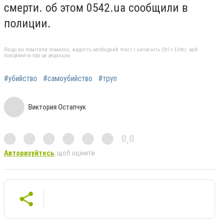
смерти. об этом 0542.
ua
сообщили в
полиции.
Якщо ви помітили помилку, виділіть необхідний текст і натисніть Ctrl + Enter, щоб
повідомити про це редакцію
#убийство
#самоубийство
#труп
Виктория Остапчук
0,0
Авторизуйтесь
, щоб оцінити