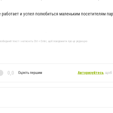
е работает и успел полюбиться маленьким посетителям пар
бхідний текст і натисніть Ctrl + Enter, щоб повідомити про це редакцію
0,0
Оцініть першим
Авторизуйтесь
, щоб