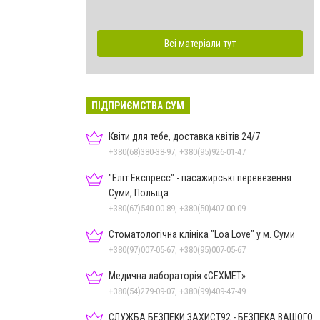
Всі матеріали тут
ПІДПРИЄМСТВА СУМ
Квіти для тебе, доставка квітів 24/7
+380(68)380-38-97, +380(95)926-01-47
"Еліт Експресс" - пасажирські перевезення
Суми, Польща
+380(67)540-00-89, +380(50)407-00-09
Стоматологічна клініка "Loa Love" у м. Суми
+380(97)007-05-67, +380(95)007-05-67
Медична лабораторія «СЕХМЕТ»
+380(54)279-09-07, +380(99)409-47-49
СЛУЖБА БЕЗПЕКИ ЗАХИСТ92 - БЕЗПЕКА ВАШОГО