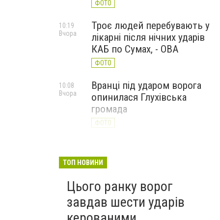
ФОТО
Троє людей перебувають у
10:19
Вчора
лікарні після нічних ударів
КАБ по Сумах, - ОВА
ФОТО
Вранці під ударом ворога
10:08
Вчора
опинилася Глухівська
громада
ФОТО
ТОП НОВИНИ
Цього ранку ворог
завдав шести ударів
керованими