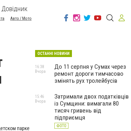
Довідник
ста
Авто / Мото
ОСТАННІ НОВИНИ
т
До 11 серпня у Сумах через
16:38
Вчора
ремонт дороги тимчасово
м
змінять рух тролейбусів
Затримали двох податківців
15:46
Вчора
із Сумщини: вимагали 80
тисяч гривень від
підприємця
ФОТО
детском парке