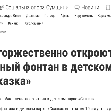
Соціальна опора Сумщини
Новини
ександра Ємця
Дозвілля
Погода
Афіша
Нерухомість
Карта мі
ти
Вакансії
Оголошення
азка»
торжественно открою
ный фонтан в детско
казка»
е обновленного фонтана в детском парке «Сказка».
онтана в детском парке «Сказка» состоится 19 августа в 