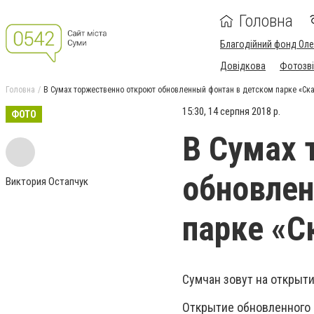
Головна
Благодійний фонд Ол
Довідкова
Фотозві
Головна
В Сумах торжественно откроют обновленный фонтан в детском парке «Ск
15:30, 14 серпня 2018 р.
ФОТО
В Сумах 
обновлен
Виктория Остапчук
парке «С
Сумчан зовут на открыти
Открытие обновленного ф