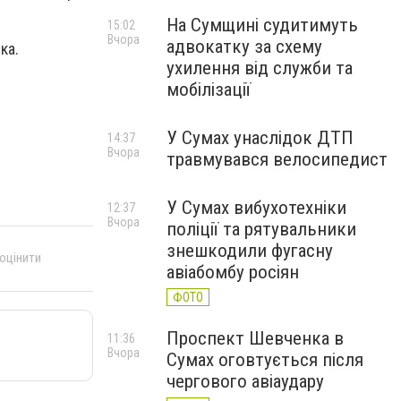
На Сумщині судитимуть
15:02
Вчора
адвокатку за схему
ка.
ухилення від служби та
мобілізації
У Сумах унаслідок ДТП
14:37
Вчора
травмувався велосипедист
У Сумах вибухотехніки
12:37
Вчора
поліції та рятувальники
знешкодили фугасну
 оцінити
авіабомбу росіян
ФОТО
Проспект Шевченка в
11:36
Вчора
Сумах оговтується після
чергового авіаудару