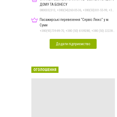
ДОМУ ТА БІЗНЕСУ
0800332313, +380(54)260-05-36, +380(50)301-55-99, +380(98)531-44-88, +380(50)531-44-88
Пасажирські перевезення "Сервіс Люкс" у м.
Суми
+380(93)739-89-70, +380 (50) 6109280, +380 (50) 2222885, +380 (67) 3222885, +380 (97) 2257010, +380 (68) 1595110, +380 (542) 600085, +380 (542) 250303, +380 (542) 781330
Додати підприємство
ОГОЛОШЕННЯ