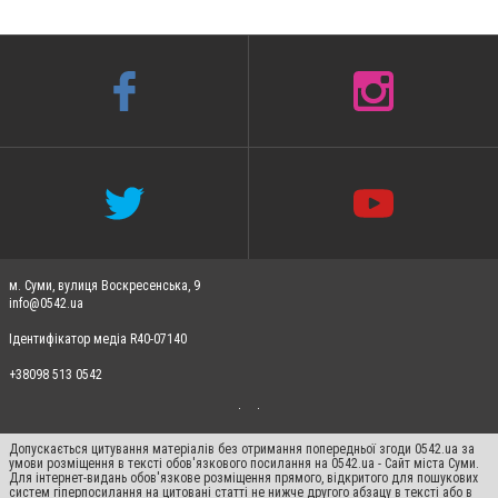
м. Суми, вулиця Воскресенська, 9
info@0542.ua
Ідентифікатор медіа R40-07140
+38098 513 0542
Допускається цитування матеріалів без отримання попередньої згоди 0542.ua за
умови розміщення в тексті обов'язкового посилання на 0542.ua - Сайт міста Суми.
Для інтернет-видань обов'язкове розміщення прямого, відкритого для пошукових
систем гіперпосилання на цитовані статті не нижче другого абзацу в тексті або в