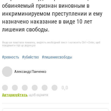
обвиняемый признан виновным в
инкриминируемом преступлении и ему
назначено наказание в виде 10 лет
лишения свободы.
Якщо ви помітили помилку, виділіть необхідний текст і натисніть Ctrl + Enter, щоб
повідомити про це редакцію
#ревность
#убийство
#лишениесвободы
Александр Панченко
0,0
Авторизуйтесь
, щоб оцінити