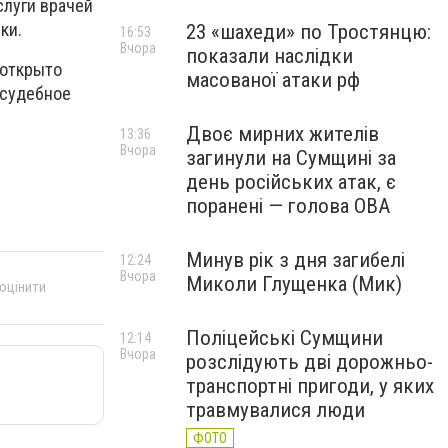
слуги врачей
ки.
23 «шахеди» по Тростянцю:
16:53
Вчора
показали наслідки
 открыто
масованої атаки рф
осудебное
Двоє мирних жителів
13:36
Вчора
загинули на Сумщині за
день російських атак, є
поранені — голова ОВА
Минув рік з дня загибелі
12:24
Вчора
Миколи Глущенка (Мик)
 оцінити
Поліцейські Сумщини
12:14
Вчора
розслідують дві дорожньо-
транспортні пригоди, у яких
травмувалися люди
ФОТО