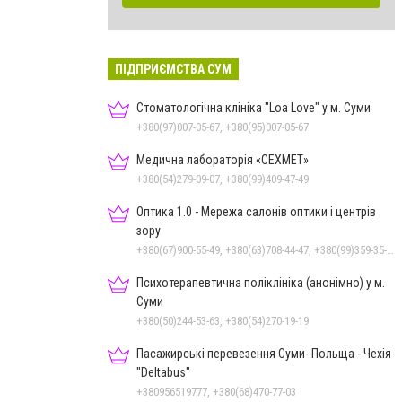
ПІДПРИЄМСТВА СУМ
Стоматологічна клініка "Loa Love" у м. Суми
+380(97)007-05-67, +380(95)007-05-67
Медична лабораторія «СЕХМЕТ»
+380(54)279-09-07, +380(99)409-47-49
Оптика 1.0 - Мережа салонів оптики і центрів
зору
+380(67)900-55-49, +380(63)708-44-47, +380(99)359-35-36
Психотерапевтична поліклініка (анонімно) у м.
Суми
+380(50)244-53-63, +380(54)270-19-19
Пасажирські перевезення Суми- Польща - Чехія
"Deltabus"
+380956519777, +380(68)470-77-03