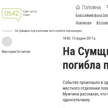
Головна
Благодійний фонд Ол
Довідкова
Фотозві
Головна
На Сумщине под колесами авто погибла пенсионерка
18:00, 15 грудня 2017 р.
На Сумщи
Виктория Остапчук
погибла 
Событие произошло в од
местного отделения пол
Мужчина рассказал, что 
односельчанку.