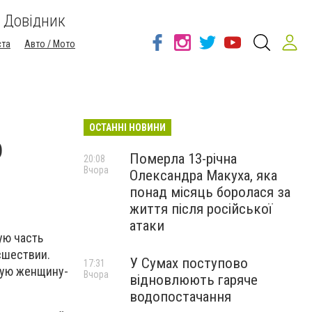
Довідник
ста
Авто / Мото
ОСТАННІ НОВИНИ
о
Померла 13-річна
20:08
Вчора
Олександра Макуха, яка
понад місяць боролася за
життя після російської
атаки
ую часть
сшествии.
У Сумах поступово
17:31
илую женщину-
Вчора
відновлюють гаряче
водопостачання