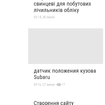
свинцеві для побутових
лічильників обліку
05:14, 28 липня
датчик положения кузова
Subaru
11
09:16, 27 липня
Створення сайту