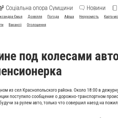
Соціальна опора Сумщини
Новини
ександра Ємця
Дозвілля
Погода
Афіша
Нерухомість
Карта мі
ти
Вакансії
Оголошення
не под колесами авт
пенсионерка
ном из сел Краснопольского района. Около 18:00 в дежурн
иции поступило сообщение о дорожно-транспортном прои
будучи за рулем авто, только что совершил наезд на пож