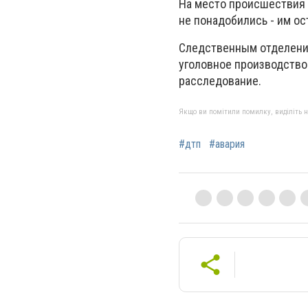
На место происшествия 
не понадобились - им ос
Следственным отделение
уголовное производство 
расследование.
Якщо ви помітили помилку, виділіть нео
#дтп
#авария