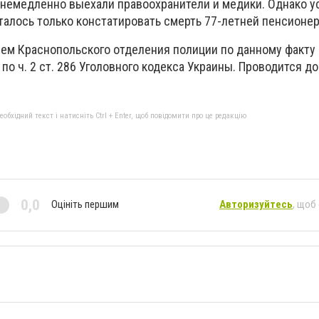
немедленно выехали правоохранители и медики. Однако у
талось только констатировать смерть 77-летней пенсионер
м Краснопольского отделения полиции по данному факту
по ч. 2 ст. 286 Уголовного кодекса Украины. Проводится д
бхідний текст і натисніть Ctrl + Enter, щоб повідомити про це редакцію
0,0
Оцініть першим
Авторизуйтесь
, щоб