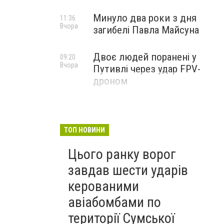
Минуло два роки з дня
11:36
Вчора
загибелі Павла Майсуна
Двоє людей поранені у
09:20
Вчора
Путивлі через удар FPV-
дроном
ТОП НОВИНИ
Цього ранку ворог
завдав шести ударів
керованими
авіабомбами по
території Сумської