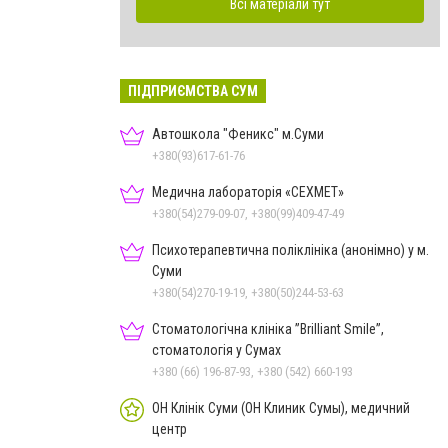
Всі матеріали тут
ПІДПРИЄМСТВА СУМ
Автошкола "Феникс" м.Суми
+380(93)617-61-76
Медична лабораторія «СЕХМЕТ»
+380(54)279-09-07, +380(99)409-47-49
Психотерапевтична поліклініка (анонімно) у м.
Суми
+380(54)270-19-19, +380(50)244-53-63
Стоматологічна клініка ”Brilliant Smile”,
стоматологія у Сумах
+380 (66) 196-87-93, +380 (542) 660-193
ОН Клінік Суми (ОН Клиник Сумы), медичний
центр