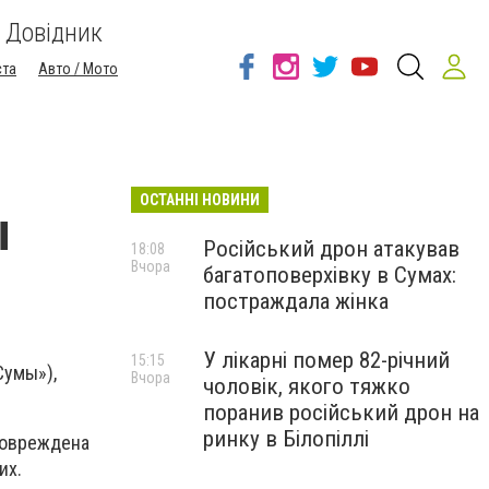
Довідник
ста
Авто / Мото
ОСТАННІ НОВИНИ
ы
Російський дрон атакував
18:08
Вчора
багатоповерхівку в Сумах:
постраждала жінка
У лікарні помер 82-річний
15:15
Сумы»),
Вчора
чоловік, якого тяжко
поранив російський дрон на
ринку в Білопіллі
повреждена
их.