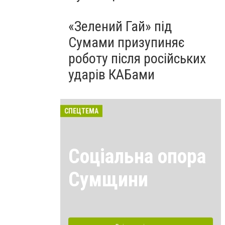
«Зелений Гай» під
Сумами призупиняє
роботу після російських
ударів КАБами
СПЕЦТЕМА
Соціальна опора
Сумщини