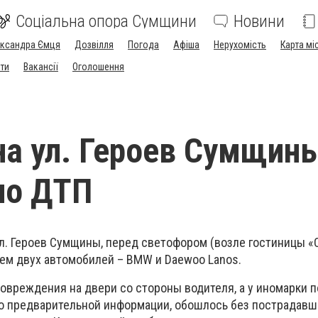
Соціальна опора Сумщини
Новини
ександра Ємця
Дозвілля
Погода
Афіша
Нерухомість
Карта мі
ти
Вакансії
Оголошення
на ул. Героев Сумщин
ло ДТП
ул. Героев Сумщины, перед светофором (возле гостиницы «
ем двух автомобилей – BMW и Daewoo Lanos.
овреждения на двери со стороны водителя, а у иномарки 
По предварительной информации, обошлось без пострадавш