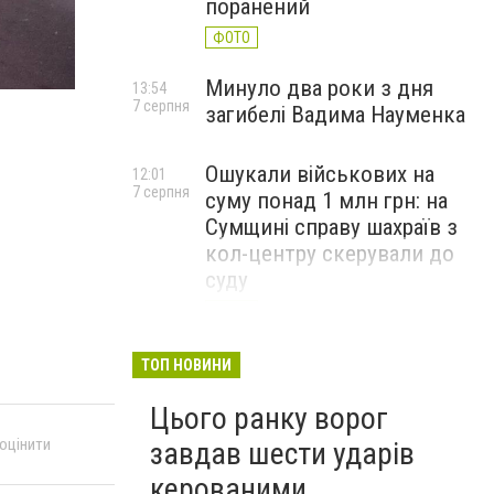
поранений
ФОТО
Минуло два роки з дня
13:54
7 серпня
загибелі Вадима Науменка
Ошукали військових на
12:01
7 серпня
суму понад 1 млн грн: на
Сумщині справу шахраїв з
кол-центру скерували до
суду
ФОТО
ТОП НОВИНИ
Цього ранку ворог
 оцінити
завдав шести ударів
керованими