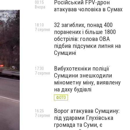
Російський FPV-дрон
00:15
Вчора
атакував чоловіка в Сумах
32 загиблих, понад 400
18:10
7 серпня
поранених і більше 1800
обстрілів: голова ОВА
підбив підсумки липня на
Сумщині
Вибухотехніки поліції
17:30
7 серпня
Сумщини знешкодили
мінометну міну, виявлену
на даху будівлі
ФОТО
Ворог атакував Сумщину:
16:25
7 серпня
під ударами Глухівська
громада та Суми, є