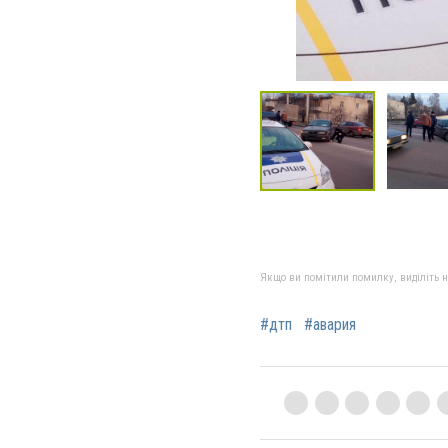
Якщо ви помітили помилку, виділіть нео
#дтп
#авария