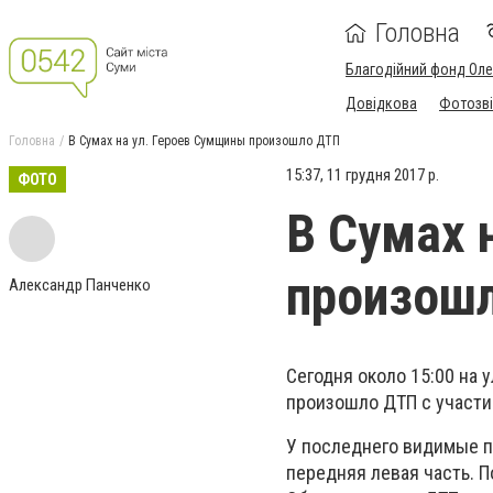
Головна
Благодійний фонд Ол
Довідкова
Фотозві
Головна
В Сумах на ул. Героев Сумщины произошло ДТП
15:37, 11 грудня 2017 р.
ФОТО
В Сумах 
произош
Александр Панченко
Сегодня около 15:00 на 
произошло ДТП с участи
У последнего видимые п
передняя левая часть. 