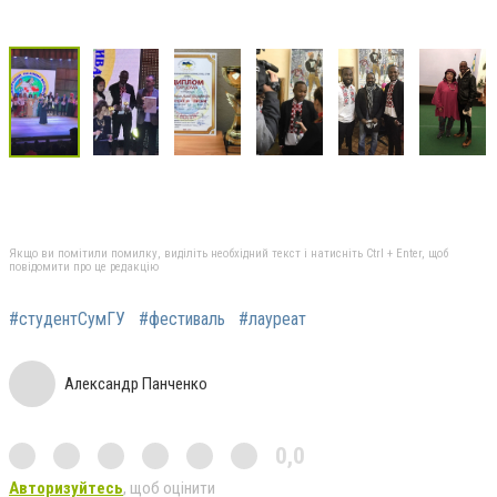
Якщо ви помітили помилку, виділіть необхідний текст і натисніть Ctrl + Enter, щоб
повідомити про це редакцію
#студентСумГУ
#фестиваль
#лауреат
Александр Панченко
0,0
Авторизуйтесь
, щоб оцінити