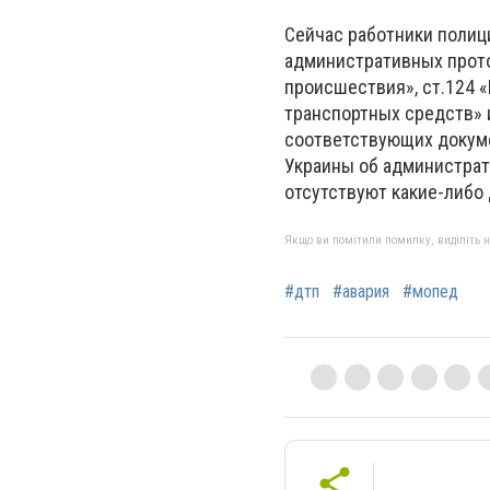
Сейчас работники полиц
административных прото
происшествия», ст.124 
транспортных средств» 
соответствующих докуме
Украины об администрат
отсутствуют какие-либо
Якщо ви помітили помилку, виділіть нео
#дтп
#авария
#мопед