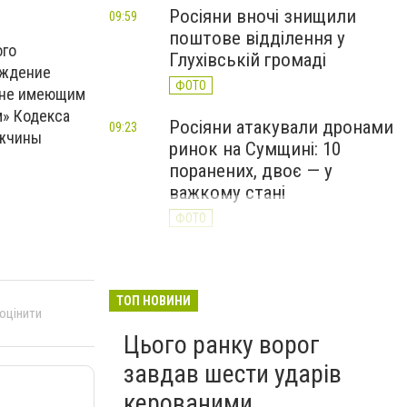
Росіяни вночі знищили
09:59
поштове відділення у
ого
Глухівській громаді
еждение
ФОТО
, не имеющим
м» Кодекса
Росіяни атакували дронами
09:23
ужчины
ринок на Сумщині: 10
поранених, двоє — у
важкому стані
ФОТО
Для захисту Сум від FPV-
09:19
дронів військовим
передали 24 помпові
ТОП НОВИНИ
 оцінити
рушниці, — голова ОВА
Цього ранку ворог
завдав шести ударів
керованими