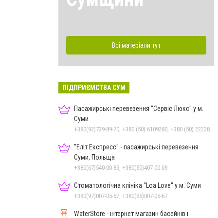
Всі матеріали тут
ПІДПРИЄМСТВА СУМ
Пасажирські перевезення "Сервіс Люкс" у м.
Суми
+380(93)739-89-70, +380 (50) 6109280, +380 (50) 2222885, +380 (67) 3222885, +380 (97) 2257010, +380 (68) 1595110, +380 (542) 600085, +380 (542) 250303, +380 (542) 781330
"Еліт Експресс" - пасажирські перевезення
Суми, Польща
+380(67)540-00-89, +380(50)407-00-09
Стоматологічна клініка "Loa Love" у м. Суми
+380(97)007-05-67, +380(95)007-05-67
WaterStore - інтернет магазин басейнів і