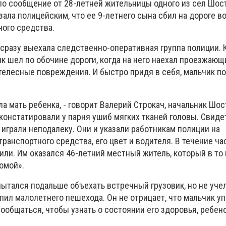
ло сообщение от 28-летней жительницы одного из сел Шос
ала полицейским, что ее 9-летнего сына сбил на дороге в
ного средства.
сразу выехала следственно-оперативная группа полиции. 
к шел по обочине дороги, когда на него наехал проезжающ
 телесные повреждения. И быстро придя в себя, мальчик п
 мать ребенка, - говорит Валерий Строкач, начальник Шос
 констатировали у парня ушиб мягких тканей головы. Свид
 играли неподалеку. Они и указали работникам полиции на
ранспортного средства, его цвет и водителя. В течение ча
или. Им оказался 46-летний местный житель, который в то
омой».
пытался подальше объехать встречный грузовик, но не уч
пил малолетнего пешехода. Он не отрицает, что мальчик уп
ообщаться, чтобы узнать о состоянии его здоровья, ребен