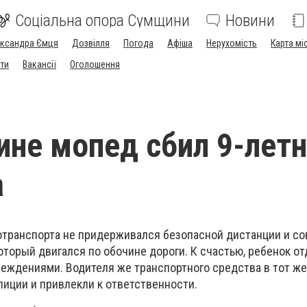
Соціальна опора Сумщини
Новини
ександра Ємця
Дозвілля
Погода
Афіша
Нерухомість
Карта мі
ти
Вакансії
Оголошення
не мопед сбил 9-летн
а
отранспорта не придерживался безопасной дистанции и с
который двигался по обочине дороги. К счастью, ребенок о
еждениями. Водителя же транспортного средства в тот же
лиции и привлекли к ответственности.