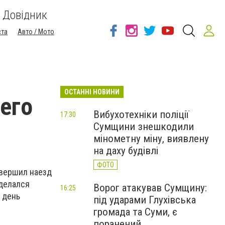
Довідник
ста
Авто / Мото
ОСТАННІ НОВИНИ
его
Вибухотехніки поліції
17:30
Сумщини знешкодили
мінометну міну, виявлену
на даху будівлі
ФОТО
овершил наезд
тделался
Ворог атакував Сумщину:
16:25
 день
під ударами Глухівська
громада та Суми, є
поранений