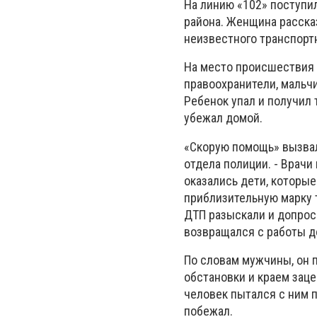
На линию «102» поступи
района. Женщина рассказ
неизвестного транспорт
На место происшествия 
правоохранители, мальчи
Ребенок упал и получил
убежал домой.
«Скорую помощь» вызвала
отдела полиции. - Врачи
оказались дети, которые
приблизительную марку т
ДТП разыскали и допрос
возвращался с работы д
По словам мужчины, он 
обстановки и краем заце
человек пытался с ним п
побежал.