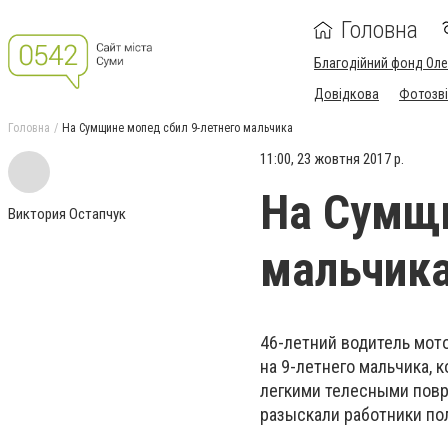
Головна
Благодійний фонд Ол
Довідкова
Фотозві
Головна
На Сумщине мопед сбил 9-летнего мальчика
11:00, 23 жовтня 2017 р.
На Сумщи
Виктория Остапчук
мальчик
46-летний водитель мот
на 9-летнего мальчика, 
легкими телесными повр
разыскали работники по