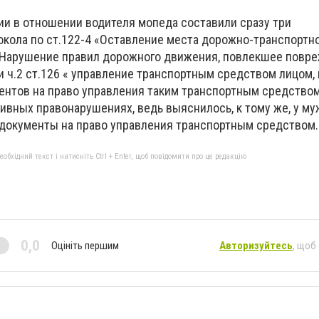
ии в отношении водителя мопеда составили сразу три
кола по ст.122-4 «Оставление места дорожно-транспортн
«Нарушение правил дорожного движения, повлекшее повр
и ч.2 ст.126 « управление транспортным средством лицом
нтов на право управления таким транспортным средство
ивных правонарушениях, ведь выяснилось, к тому же, у м
 документы на право управления транспортным средством.
бхідний текст і натисніть Ctrl + Enter, щоб повідомити про це редакцію
0,0
Оцініть першим
Авторизуйтесь
, щоб