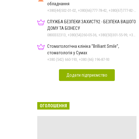
обладнання
+380(44)502-01-02, +380(66)777-78-42, +380(67)777-82-19, +380(67)890-80-80, +380(73)890-80-80, +380(44)502-01-03
СЛУЖБА БЕЗПЕКИ ЗАХИСТ92 - БЕЗПЕКА ВАШОГО
ДОМУ ТА БІЗНЕСУ
0800332313, +380(54)260-05-36, +380(50)301-55-99, +380(98)531-44-88, +380(50)531-44-88
Стоматологічна клініка ”Brilliant Smile”,
стоматологія у Сумах
+380 (542) 660-193, +380 (66) 196-87-93
Додати підприємство
ОГОЛОШЕННЯ