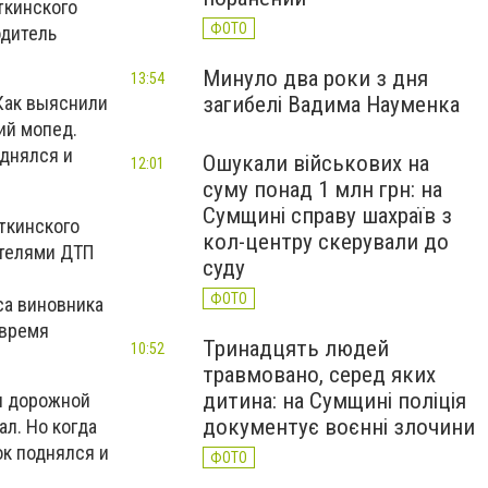
ткинского
ФОТО
одитель
Минуло два роки з дня
13:54
загибелі Вадима Науменка
Как выяснили
ий мопед.
однялся и
Ошукали військових на
12:01
суму понад 1 млн грн: на
Сумщині справу шахраїв з
ткинского
кол-центру скерували до
етелями ДТП
суду
ФОТО
са виновника
 время
Тринадцять людей
10:52
травмовано, серед яких
дитина: на Сумщині поліція
ел дорожной
документує воєнні злочини
ал. Но когда
ок поднялся и
ФОТО