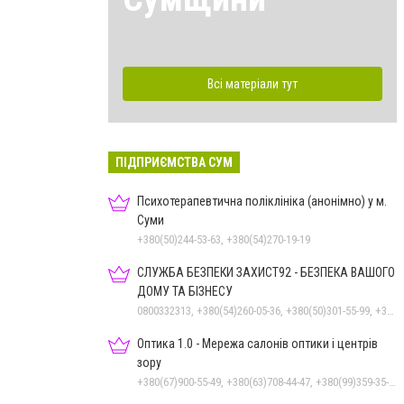
Всі матеріали тут
ПІДПРИЄМСТВА СУМ
Психотерапевтична поліклініка (анонімно) у м.
Суми
+380(50)244-53-63, +380(54)270-19-19
СЛУЖБА БЕЗПЕКИ ЗАХИСТ92 - БЕЗПЕКА ВАШОГО
ДОМУ ТА БІЗНЕСУ
0800332313, +380(54)260-05-36, +380(50)301-55-99, +380(98)531-44-88, +380(50)531-44-88
Оптика 1.0 - Мережа салонів оптики і центрів
зору
+380(67)900-55-49, +380(63)708-44-47, +380(99)359-35-36