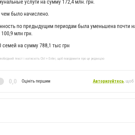
мунальные услуги на сумму 172,4 млн. грн.
 чем было начислено.
нность по предыдущим периодам была уменьшена почти на
100,9 млн грн.
 семей на сумму 788,1 тыс грн
бхідний текст і натисніть Ctrl + Enter, щоб повідомити про це редакцію
0,0
Оцініть першим
Авторизуйтесь
, щоб