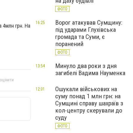
на даху будівлі
ФОТО
Ворог атакував Сумщину:
16:25
 4млн грн. На
під ударами Глухівська
громада та Суми, є
поранений
ФОТО
Минуло два роки з дня
13:54
загибелі Вадима Науменка
 оцінити
Ошукали військових на
12:01
суму понад 1 млн грн: на
Сумщині справу шахраїв з
кол-центру скерували до
суду
ФОТО