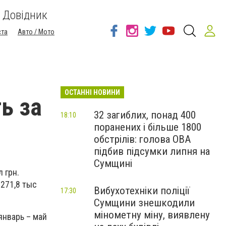
Довідник
ста
Авто / Мото
ОСТАННІ НОВИНИ
ь за
32 загиблих, понад 400
18:10
поранених і більше 1800
обстрілів: голова ОВА
підбив підсумки липня на
Сумщині
 грн.
271,8 тыс
Вибухотехніки поліції
17:30
Сумщини знешкодили
мінометну міну, виявлену
январь – май