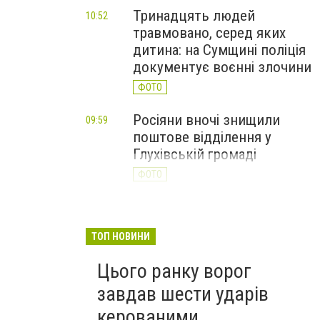
Тринадцять людей
10:52
травмовано, серед яких
дитина: на Сумщині поліція
документує воєнні злочини
ФОТО
Росіяни вночі знищили
09:59
поштове відділення у
Глухівській громаді
ФОТО
Росіяни атакували дронами
09:23
ринок на Сумщині: 10
ТОП НОВИНИ
поранених, двоє — у
важкому стані
Цього ранку ворог
ФОТО
завдав шести ударів
керованими