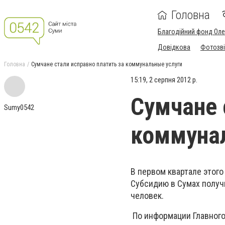
Головна
Благодійний фонд Ол
Довідкова
Фотозві
Головна
Сумчане стали исправно платить за коммунальные услуги
15:19, 2 серпня 2012 р.
Сумчане 
Sumy0542
коммунал
В первом квартале этого
Субсидию в Сумах получ
человек.
По информации Главного