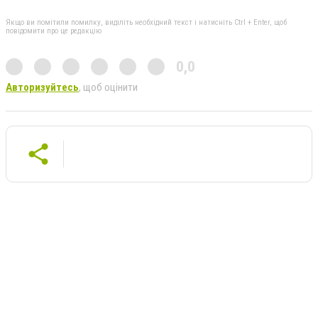
Якщо ви помітили помилку, виділіть необхідний текст і натисніть Ctrl + Enter, щоб
повідомити про це редакцію
0,0
Авторизуйтесь
, щоб оцінити