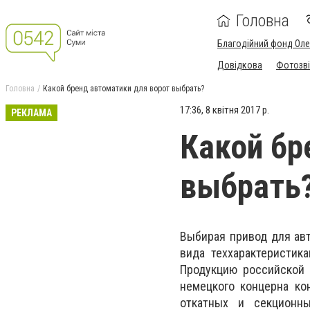
Головна
Благодійний фонд Ол
Довідкова
Фотозві
Головна
Какой бренд автоматики для ворот выбрать?
17:36, 8 квітня 2017 р.
РЕКЛАМА
Какой бр
выбрать
Выбирая привод для авт
вида теххарактеристик
Продукцию российской 
немецкого концерна ко
откатных и секционны