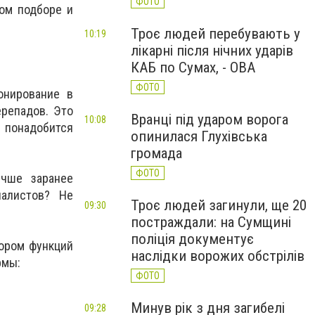
ФОТО
ном подборе и
Троє людей перебувають у
10:19
лікарні після нічних ударів
КАБ по Сумах, - ОВА
ФОТО
онирование в
репадов. Это
Вранці під ударом ворога
10:08
 понадобится
опинилася Глухівська
громада
ФОТО
учше заранее
иалистов? Не
Троє людей загинули, ще 20
09:30
постраждали: на Сумщині
поліція документує
бором функций
наслідки ворожих обстрілів
рмы:
ФОТО
Минув рік з дня загибелі
09:28