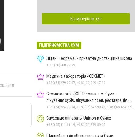
Всі матеріали тут
ПІДПРИЄМСТВА СУМ
Ліцей "Теорема" - приватна дистанційна школа
+380(68)688-77-99
Медична лабораторія «СЕХМЕТ»
+380(54)279-09-07, +380(99)409-47-49
 оцінити
Стоматологія ФОП Таровик в м. Суми -
лікування зубів, лікування ясен, реставрація,
протезування
+380(54)224-79-94, +380(96)247-99-48, +380(66)464-87-70
Слуховые аппараты Unitron в Сумах
+380(95)411-61-19, +380(54)279-59-45
Шинний сервіс «Люксшина» у м.Суми