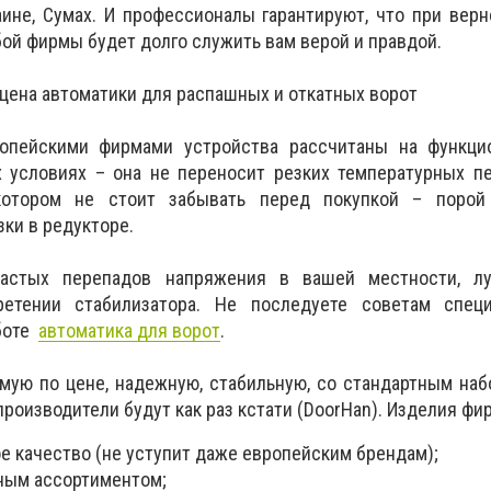
ине, Сумах. И профессионалы гарантируют, что при вер
ой фирмы будет долго служить вам верой и правдой.
 цена автоматики для распашных и откатных ворот
опейскими фирмами устройства рассчитаны на функци
 условиях – она не переносит резких температурных пе
отором не стоит забывать перед покупкой – порой
ки в редукторе.
астых перепадов напряжения в вашей местности, л
ретении стабилизатора. Не последуете советам спец
аботе
автоматика для ворот
.
мую по цене, надежную, стабильную, со стандартным на
производители будут как раз кстати (DoorHan). Изделия фи
е качество (не уступит даже европейским брендам);
ным ассортиментом;