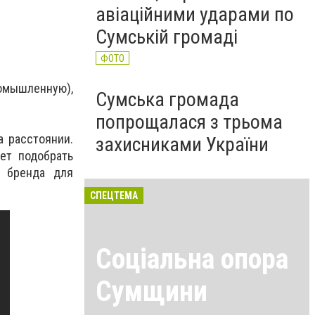
авіаційними ударами по
Сумській громаді
ФОТО
омышленную),
Сумська громада
попрощалася з трьома
 расстоянии.
захисниками України
ет подобрать
о бренда для
СПЕЦТЕМА
Соціальна опора
Сумщини