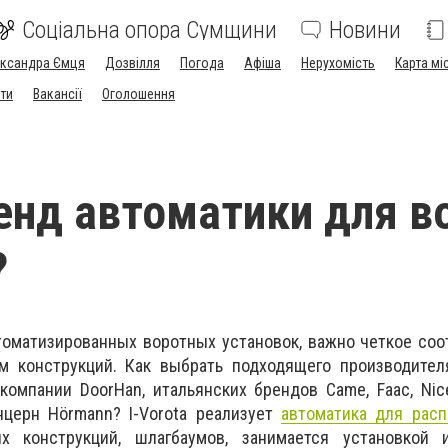
Соціальна опора Сумщини
Новини
ександра Ємця
Дозвілля
Погода
Афіша
Нерухомість
Карта мі
ти
Вакансії
Оголошення
енд автоматики для в
?
оматизированных воротных установок, важно четкое соо
ам конструкций. Как выбрать подходящего производител
компании DoorHan, итальянских брендов Came, Faac, Ni
нцерн Hörmann? I-Vorota реализует
автоматика для рас
х конструкций, шлагбаумов, занимается установкой 