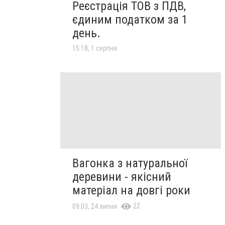
Реєстрація ТОВ з ПДВ,
єдиним податком за 1
день.
15:18, 1 серпня
Вагонка з натуральної
деревини - якісний
матеріал на довгі роки
22
09:03, 24 липня