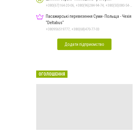
+380(67)164-20-06, +380(96)284-94-74, +380(50)080-54-94, +380(95)884-84-24
Пасажирські перевезення Суми- Польща - Чехія
"Deltabus"
+380956519777, +380(68)470-77-03
Додати підприємство
ОГОЛОШЕННЯ