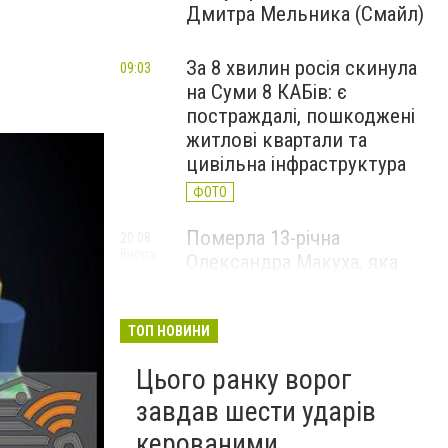
Дмитра Мельника (Смайл)
За 8 хвилин росія скинула
09:03
на Суми 8 КАБів: є
постраждалі, пошкоджені
житлові квартали та
цивільна інфраструктура
ФОТО
Померла 13-річна
20:08
Вчора
Олександра Макуха, яка
понад місяць боролася за
життя після російської
атаки
ТОП НОВИНИ
Цього ранку ворог
завдав шести ударів
керованими