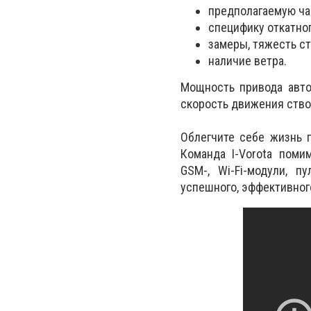
предполагаемую ча
специфику откатног
замеры, тяжесть ст
наличие ветра.
Мощность привода авто
скорость движения ство
Облегчите себе жизнь 
Команда I-Vorota поми
GSM-, Wi-Fi-модули, п
успешного, эффективног