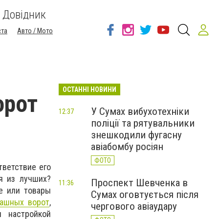
Довідник
ста
Авто / Мото
ОСТАННІ НОВИНИ
орот
У Сумах вибухотехніки
12:37
поліції та рятувальники
знешкодили фугасну
авіабомбу росіян
ФОТО
тветствие его
я из лучших?
Проспект Шевченка в
11:36
ce или товары
Сумах оговтується після
пашных ворот
,
чергового авіаудару
и настройкой