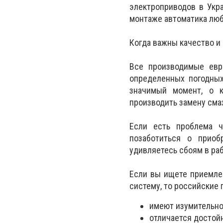
электроприводов в Укра
монтаже автоматика люб
Когда важны качество и
Все производимые евр
определенных погодных
значимый момент, о к
производить замену смаз
Если есть проблема ч
позаботиться о приоб
удивляетесь сбоям в р
Если вы ищете приемле
систему, то российские 
имеют изумительно
отличается достой